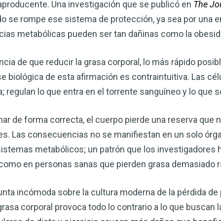
producente. Una investigación que se publicó en
The Jou
 se rompe ese sistema de protección, ya sea por una e
cias metabólicas pueden ser tan dañinas como la obesida
cia de que reducir la grasa corporal, lo más rápido posib
se biológica de esta afirmación es contraintuitiva. Las cél
; regulan lo que entra en el torrente sanguíneo y lo que 
nar de forma correcta, el cuerpo pierde una reserva que 
. Las consecuencias no se manifiestan en un solo órgan
Mejore su salud de for
s sistemas metabólicos; un patrón que los investigadore
vinagre de sidra de m
como en personas sanas que pierden grasa demasiado r
mi guía ahora
nta incómoda sobre la cultura moderna de la pérdida de p
El vinagre de sidra de manzana 
remedios más versátiles de la n
rasa corporal provoca todo lo contrario a lo que buscan l
quiera mejorar su digestión, refo