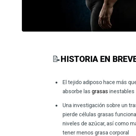
📝
HISTORIA EN BREV
El tejido adiposo hace más qu
absorbe las
grasas
inestables
Una investigación sobre un tr
pierde células grasas funciona
niveles de azúcar, así como ma
tener menos grasa corporal