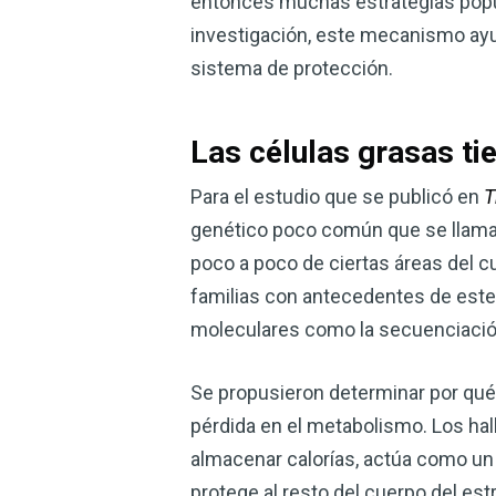
entonces muchas estrategias popul
investigación, este mecanismo ayu
sistema de protección.
Las células grasas ti
Para el estudio que se publicó en
T
genético poco común que se llama li
poco a poco de ciertas áreas del c
familias con antecedentes de este
moleculares como la secuenciación 
Se propusieron determinar por qué
pérdida en el metabolismo. Los hall
almacenar calorías, actúa como un
protege al resto del cuerpo del est