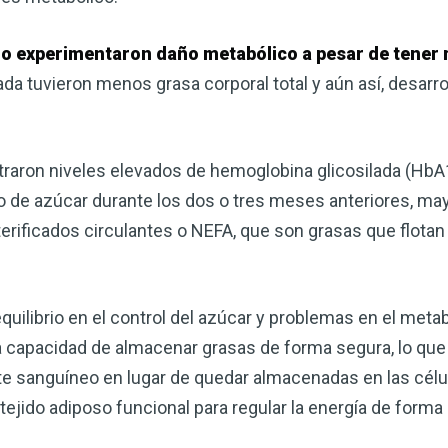
no experimentaron daño metabólico a pesar de tener
da tuvieron menos grasa corporal total y aún así, desarr
raron niveles elevados de hemoglobina glicosilada (HbA1c
io de azúcar durante los dos o tres meses anteriores, ma
terificados circulantes o NEFA, que son grasas que flotan 
uilibrio en el control del azúcar y problemas en el metab
la capacidad de almacenar grasas de forma segura, lo qu
te sanguíneo en lugar de quedar almacenadas en las célu
ejido adiposo funcional para regular la energía de forma