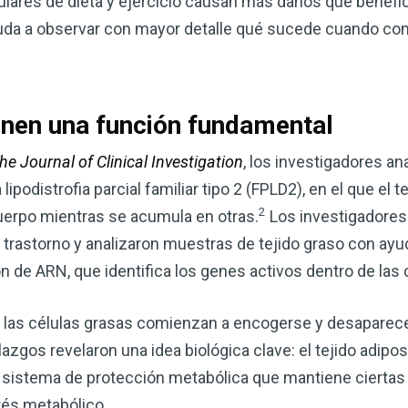
ares de dieta y ejercicio causan más daños que benefic
corazón o controlar su peso, el
da a observar con mayor detalle qué sucede cuando comi
complemento para su rutina de 
¡Descubra todo lo que el VSM pu
enen una función fundamental
DESCÁRGUELA
he Journal of Clinical Investigation
, los investigadores an
podistrofia parcial familiar tipo 2 (FPLD2), en el que el 
2
uerpo mientras se acumula en otras.
Los investigadore
 trastorno y analizaron muestras de tejido graso con ay
de ARN, que identifica los genes activos dentro de las c
 las células grasas comienzan a encogerse y desaparecer
azgos revelaron una idea biológica clave: el tejido adipos
 sistema de protección metabólica que mantiene ciertas 
rés metabólico.