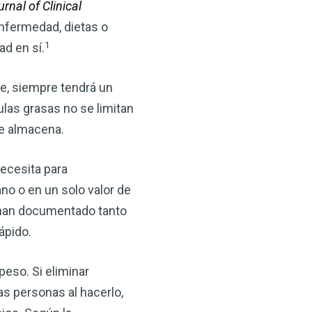
rnal of Clinical
nfermedad, dietas o
1
d en sí.
le, siempre tendrá un
ulas grasas no se limitan
se almacena.
×
necesita para
o o en un solo valor de
ma natural con el
s han documentado tanto
anzana — Obtenga
ápido.
eso. Si eliminar
(VSM) es uno de los
aturaleza, ya sea que
as personas al hacerlo,
rzar la salud de su