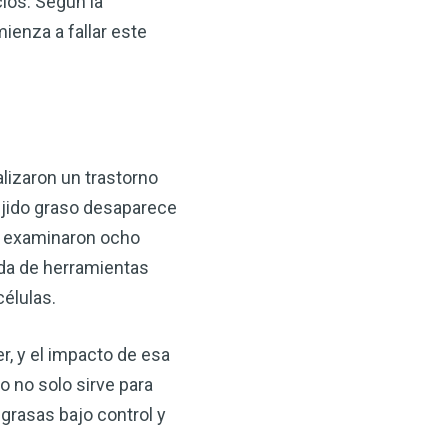
ios. Según la
 VSM es un gran
enza a fallar este
salud.
ede hacer por su salud!
 AHORA
alizaron un trastorno
tejido graso desaparece
s examinaron ocho
uda de herramientas
élulas.
, y el impacto de esa
o no solo sirve para
grasas bajo control y