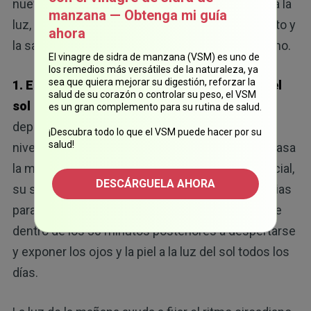
nuevo. Sus hábitos durante el día, la exposición a la
manzana — Obtenga mi guía
luz, el nivel de estrés, los patrones de movimiento y
ahora
la salud metabólica influyen en si eso sucede o no.
El vinagre de sidra de manzana (VSM) es uno de
los remedios más versátiles de la naturaleza, ya
sea que quiera mejorar su digestión, reforzar la
1. Estabilice su ritmo circadiano con la luz del
salud de su corazón o controlar su peso, el VSM
sol de la mañana y del mediodía:
el cerebro
es un gran complemento para su rutina de salud.
depende de las señales de luz para regular los
¡Descubra todo lo que el VSM puede hacer por su
salud!
niveles de melatonina, el cortisol y el sueño. Si pasa
la mayor parte del día en interiores bajo luz artificial,
DESCÁRGUELA AHORA
su sistema nervioso pierde las señales necesarias
para dormir bien. Lo ideal es que salga al aire libre
dentro de los 30 minutos posteriores a despertarse
y exponer los ojos y la piel a la luz del sol todos los
días.