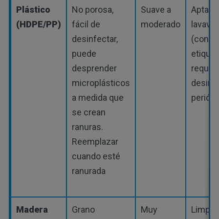
Plástico
No porosa,
Suave a
Apta p
(HDPE/PP)
fácil de
moderado
lavavaji
desinfectar,
(consul
puede
etiquet
desprender
requie
microplásticos
desinf
a medida que
periódi
se crean
ranuras.
Reemplazar
cuando esté
ranurada
Madera
Grano
Muy
Limpie