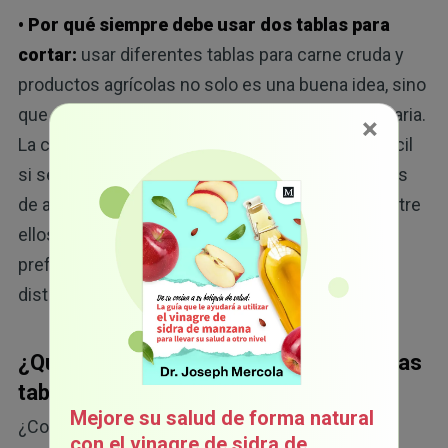
• Por qué siempre debe usar dos tablas para
cortar:
usar diferentes tablas para carne cruda y
productos agrícolas no solo es una buena idea, sino
que es una medida básica de seguridad alimentaria.
×
La contaminación cruzada puede ocurrir muy fácil
si se utiliza la misma superficie para ambos tipos
de alimentos, incluso con un enjuague rápido entre
ellos. Tenga siempre a la mano dos tablas, de
preferencia de distintos colores, para poder
5
distinguirlas con facilidad.
¿Qué significa la certificación NSF en las
tablas de plástico?
Mejore su salud de forma natural
¿Compró una tabla para cortar de plástico
con el vinagre de sidra de