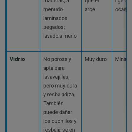
maderas; a
que el
ligera
menudo
arce
ocasio
laminados
pegados;
lavado a mano
Vidrio
No porosa y
Muy duro
Mínim
apta para
lavavajillas,
pero muy dura
y resbaladiza.
También
puede dañar
los cuchillos y
resbalarse en