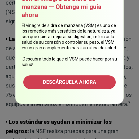
certificada por la Fundación Nacional de Sanidad
manzana — Obtenga mi guía
(NSF) pero no sabe qué significa? Esto es lo que
ahora
significa:
El vinagre de sidra de manzana (VSM) es uno de
los remedios más versátiles de la naturaleza, ya
sea que quiera mejorar su digestión, reforzar la
• La historia de la NSF:
la NSF es una organización
salud de su corazón o controlar su peso, el VSM
de salud pública con sede en Ann Arbor, Michigan,
es un gran complemento para su rutina de salud.
que "facilita el desarrollo de estándares, y prueba y
¡Descubra todo lo que el VSM puede hacer por su
salud!
certifica productos para las industrias de alimentos,
6
agua y bienes de consumo".
Según su sitio web,
DESCÁRGUELA AHORA
sus métodos de prueba han contribuido a más de
75 estándares y protocolos para la seguridad de los
7
equipos alimentarios en la industria restaurantera.
• Los estándares ayudan a minimizar los
peligros:
la NSF realiza pruebas para una gran