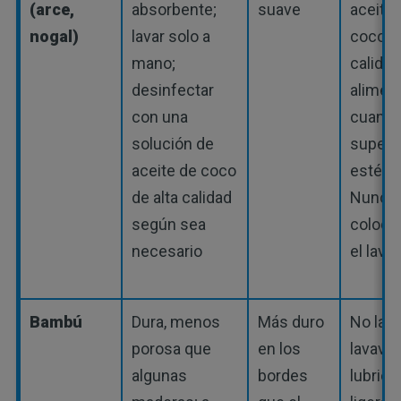
(arce,
absorbente;
suave
aceite 
nogal)
lavar solo a
coco d
mano;
calidad
desinfectar
aliment
con una
cuando
solución de
superfi
aceite de coco
esté s
de alta calidad
Nunca 
según sea
coloqu
necesario
el lavav
Bambú
Dura, menos
Más duro
No lava
porosa que
en los
lavavaji
algunas
bordes
lubrica