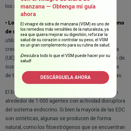
17
los andrógenos y las hormonas tiroideas.
manzana — Obtenga mi guía
ahora
• Los seres humanos vivimos en un mundo lleno
El vinagre de sidra de manzana (VSM) es uno de
los remedios más versátiles de la naturaleza, ya
de sustancias químicas:
en la actualidad se
sea que quiera mejorar su digestión, reforzar la
utilizan más de 140 000 sustancias químicas
salud de su corazón o controlar su peso, el VSM
es un gran complemento para su rutina de salud.
creadas por el hombre. En 2015, la Unión Europea
¡Descubra todo lo que el VSM puede hacer por su
(UE) produjo 323 millones de toneladas métricas de
salud!
sustancias químicas, y alrededor de 205 millones
de toneladas métricas se consideraron peligrosas.
DESCÁRGUELA AHORA
El Endocrine Disruption Exchange ha identificado
alrededor de 1 000 agentes con actividad disruptora
del sistema endocrino. Si bien la mayoría de las EDC
son sintéticas, algunas se producen de forma
natural, como los fitoestrógenos que se encuentran