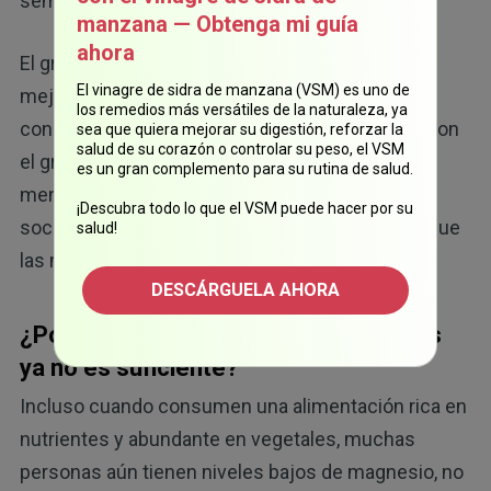
semanas.
manzana — Obtenga mi guía
ahora
El grupo que recibió el suplemento experimentó
El vinagre de sidra de manzana (VSM) es uno de
mejoras significativas en las evaluaciones
los remedios más versátiles de la naturaleza, ya
conductuales estandarizadas en comparación con
sea que quiera mejorar su digestión, reforzar la
salud de su corazón o controlar su peso, el VSM
el grupo placebo. En concreto, presentaron
es un gran complemento para su rutina de salud.
menores problemas de conducta, dificultades
¡Descubra todo lo que el VSM puede hacer por su
sociales y síntomas de ansiedad y timidez, aunque
salud!
8
las molestias psicosomáticas no cambiaron.
DESCÁRGUELA AHORA
¿Por qué el magnesio de los alimentos
ya no es suficiente?
Incluso cuando consumen una alimentación rica en
nutrientes y abundante en vegetales, muchas
personas aún tienen niveles bajos de magnesio, no