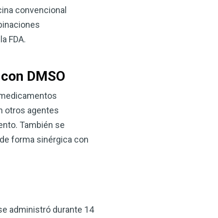
cina convencional
mbinaciones
la FDA.
s con DMSO
on medicamentos
n otros agentes
miento. También se
de forma sinérgica con
se administró durante 14