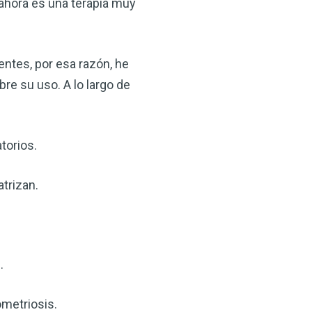
 ahora es una terapia muy
ntes, por esa razón, he
re su uso. A lo largo de
torios.
×
trizan.
ma natural con el
anzana — Obtenga
.
(VSM) es uno de los
aturaleza, ya sea que
ometriosis.
rzar la salud de su