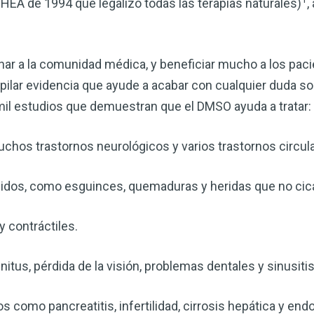
SHEA de 1994 que legalizó todas las terapias naturales)
,
ar a la comunidad médica, y beneficiar mucho a los pacie
pilar evidencia que ayude a acabar con cualquier duda sob
mil estudios que demuestran que el DMSO ayuda a tratar:
uchos trastornos neurológicos y varios trastornos circula
tejidos, como esguinces, quemaduras y heridas que no cica
Mejore su salud de for
vinagre de sidra de m
 contráctiles.
mi guía ahora
nitus, pérdida de la visión, problemas dentales y sinusitis
El vinagre de sidra de manzana 
remedios más versátiles de la n
 como pancreatitis, infertilidad, cirrosis hepática y end
quiera mejorar su digestión, refo