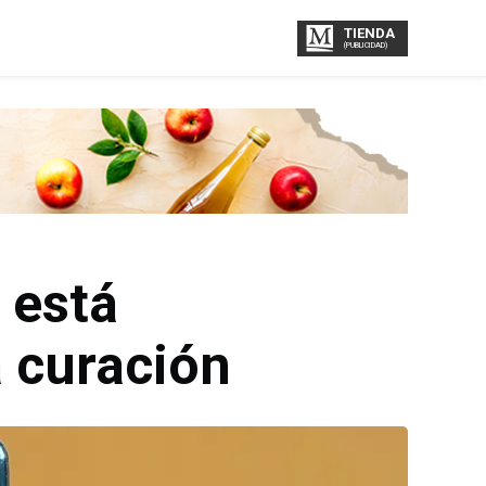
TIENDA
(PUBLICIDAD)
 está
a curación