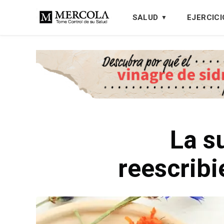
SALUD
EJERCICI
La s
reescribi