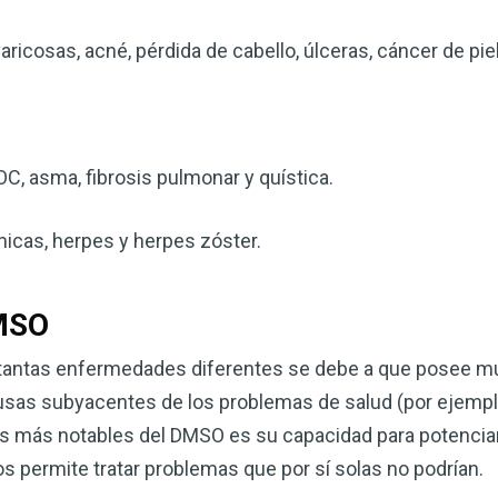
corazón o controlar su peso, el
complemento para su rutina de 
ricosas, acné, pérdida de cabello, úlceras, cáncer de piel
¡Descubra todo lo que el VSM pu
DESCÁRGUELA
, asma, fibrosis pulmonar y quística.
icas, herpes y herpes zóster.
DMSO
r tantas enfermedades diferentes se debe a que posee 
usas subyacentes de los problemas de salud (por ejemplo
es más notables del DMSO es su capacidad para potenciar
 permite tratar problemas que por sí solas no podrían.