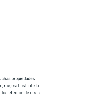
 VSM es un gran
salud.
.
ede hacer por su salud!
 AHORA
muchas propiedades
, mejora bastante la
 los efectos de otras