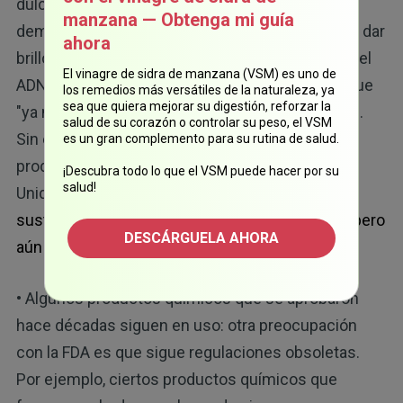
dulces y bocadillos que consume: se ha
manzana — Obtenga mi guía
demostrado que el dióxido de titanio, usado para dar
ahora
brillo a los dulces y alimentos procesados, daña el
El vinagre de sidra de manzana (VSM) es uno de
ADN. La UE lo prohibió en 2021, argumentando que
los remedios más versátiles de la naturaleza, ya
sea que quiera mejorar su digestión, reforzar la
"ya no puede considerarse seguro como aditivo".
salud de su corazón o controlar su peso, el VSM
Sin embargo, todavía se encuentra en muchos
es un gran complemento para su rutina de salud.
productos de los supermercados de Estados
¡Descubra todo lo que el VSM puede hacer por su
salud!
Unidos. Descubra más información aquí “
Esta
sustancia ha sido prohibida en muchos países, pero
DESCÁRGUELA AHORA
aún sigue presente en sus alimentos
”.
• Algunos productos químicos que se aprobaron
hace décadas siguen en uso: otra preocupación
con la FDA es que sigue regulaciones obsoletas.
Por ejemplo, ciertos productos químicos que