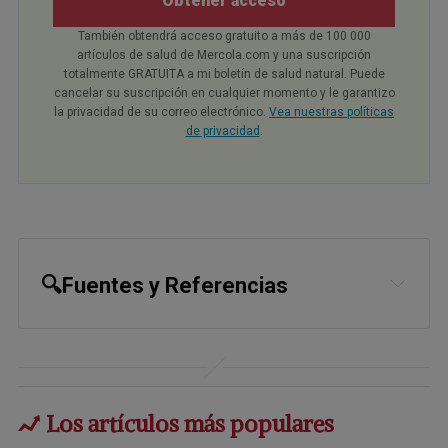
Obtener acceso
También obtendrá acceso gratuito a más de 100 000
artículos de salud de Mercola.com y una suscripción
totalmente GRATUITA a mi boletín de salud natural. Puede
cancelar su suscripción en cualquier momento y le garantizo
la privacidad de su correo electrónico.
Vea nuestras políticas
de privacidad
.
🔍Fuentes y Referencias
1,
2,
3
KFF Health News, March 10, 2025
4,
7
Am J Public Health. 2024 
Oct;114(10):1061-1070
Los artículos más populares
5