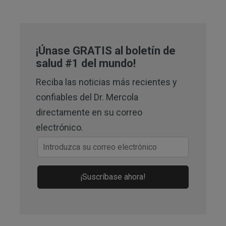
NIH, December 21, 2021
6
Microbiome Volume 9, Article 
number: 66 (2021)
¡Únase GRATIS al boletín de
8
salud #1 del mundo!
CBS News Health Watch, March 7, 
2025
Reciba las noticias más recientes y
confiables del Dr. Mercola
directamente en su correo
electrónico.
¡Suscríbase ahora!