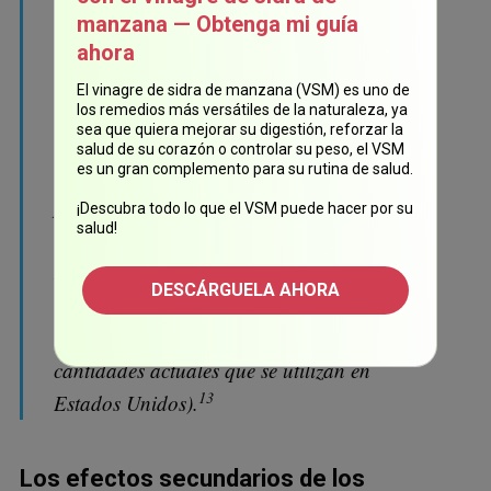
efectos secundarios, se asumió que son
manzana — Obtenga mi guía
seguros en "dosis bajas". Pero, con el tiempo,
ahora
lo que se consideraba una "dosis baja" y
El vinagre de sidra de manzana (VSM) es uno de
segura ha disminuido bastante (es decir, las
los remedios más versátiles de la naturaleza, ya
sea que quiera mejorar su digestión, reforzar la
dosis que ahora se consideran tóxicas antes
salud de su corazón o controlar su peso, el VSM
se prescribían de forma rutinaria), y es
es un gran complemento para su rutina de salud.
probable que esa disminución continúe (por
¡Descubra todo lo que el VSM puede hacer por su
salud!
ejemplo, en 2016, la sociedad de
Reumatología de Europa concluyó que el
DESCÁRGUELA AHORA
12
uso crónico de 5 mg al día era peligroso,
una dosis que es mucho menor a las
cantidades actuales que se utilizan en
13
Estados Unidos).
Los efectos secundarios de los