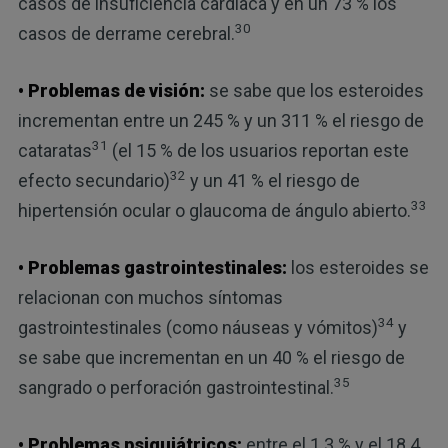
casos de insuficiencia cardíaca y en un 73 % los
30
casos de derrame cerebral.
• Problemas de visión:
se sabe que los esteroides
incrementan entre un 245 % y un 311 % el riesgo de
31
cataratas
(el 15 % de los usuarios reportan este
32
efecto secundario)
y un 41 % el riesgo de
33
hipertensión ocular o glaucoma de ángulo abierto.
• Problemas gastrointestinales:
los esteroides se
relacionan con muchos síntomas
34
gastrointestinales (como náuseas y vómitos)
y
se sabe que incrementan en un 40 % el riesgo de
35
sangrado o perforación gastrointestinal.
• Problemas psiquiátricos:
entre el 1.3 % y el 18.4