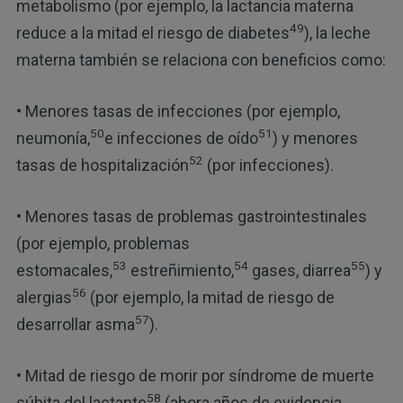
metabolismo (por ejemplo, la lactancia materna
49
reduce a la mitad el riesgo de diabetes
), la leche
materna también se relaciona con beneficios como:
• Menores tasas de infecciones (por ejemplo,
50
51
neumonía,
e infecciones de oído
) y menores
52
tasas de hospitalización
(por infecciones).
• Menores tasas de problemas gastrointestinales
(por ejemplo, problemas
53
54
55
estomacales,
estreñimiento,
gases, diarrea
) y
56
alergias
(por ejemplo, la mitad de riesgo de
57
desarrollar asma
).
• Mitad de riesgo de morir por síndrome de muerte
58
súbita del lactante
(ahora años de evidencia