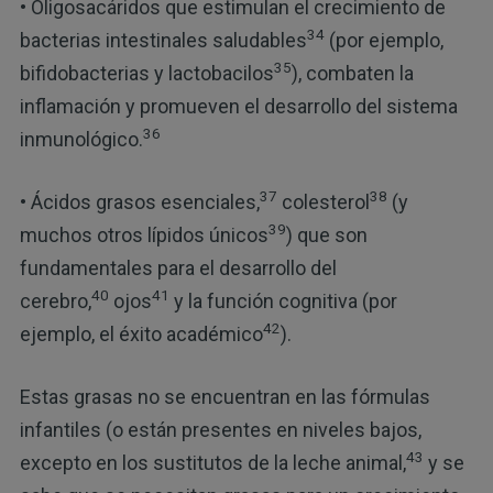
• Oligosacáridos que estimulan el crecimiento de
34
bacterias intestinales saludables
(por ejemplo,
35
bifidobacterias y lactobacilos
), combaten la
inflamación y promueven el desarrollo del sistema
36
inmunológico.
37
38
• Ácidos grasos esenciales,
colesterol
(y
39
muchos otros lípidos únicos
) que son
fundamentales para el desarrollo del
40
41
cerebro,
ojos
y la función cognitiva (por
42
ejemplo, el éxito académico
).
Estas grasas no se encuentran en las fórmulas
infantiles (o están presentes en niveles bajos,
43
excepto en los sustitutos de la leche animal,
y se