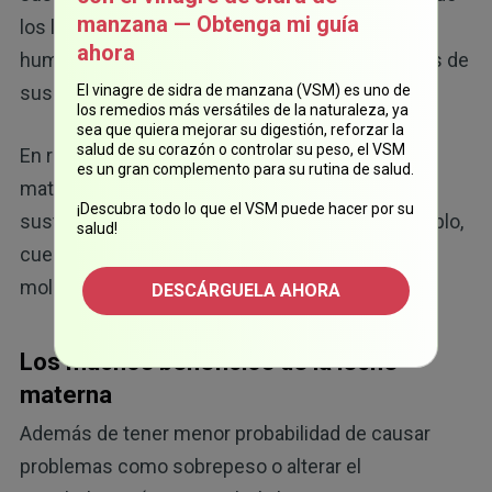
manzana — Obtenga mi guía
los lugares en los que donan leche materna
ahora
humana, la pasteurizan (lo que destruye muchos de
sus compuestos importantes)
El vinagre de sidra de manzana (VSM) es uno de
los remedios más versátiles de la naturaleza, ya
sea que quiera mejorar su digestión, reforzar la
salud de su corazón o controlar su peso, el VSM
En resumen, diría que la complejidad de la leche
es un gran complemento para su rutina de salud.
materna hace que sea poco probable que algún
¡Descubra todo lo que el VSM puede hacer por su
sustituto sintético pueda remplazarla (por ejemplo,
salud!
cuesta miles de dólares sintetizar todas las
moléculas bioactivas que contiene).
DESCÁRGUELA AHORA
Los muchos beneficios de la leche
materna
Además de tener menor probabilidad de causar
problemas como sobrepeso o alterar el