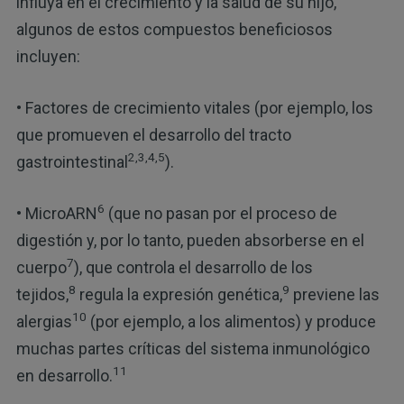
influya en el crecimiento y la salud de su hijo,
algunos de estos compuestos beneficiosos
incluyen:
• Factores de crecimiento vitales (por ejemplo, los
que promueven el desarrollo del tracto
2,3,4,5
gastrointestinal
).
6
• MicroARN
(que no pasan por el proceso de
digestión y, por lo tanto, pueden absorberse en el
7
cuerpo
), que controla el desarrollo de los
8
9
tejidos,
regula la expresión genética,
previene las
10
alergias
(por ejemplo, a los alimentos) y produce
muchas partes críticas del sistema inmunológico
11
en desarrollo.