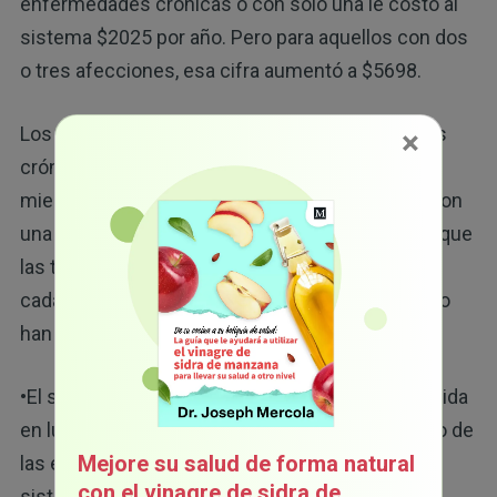
enfermedades crónicas o con solo una le costó al
sistema $2025 por año. Pero para aquellos con dos
o tres afecciones, esa cifra aumentó a $5698.
Los pacientes con cuatro o cinco enfermedades
×
crónicas costaron un promedio de $ 12 174,
mientras que aquellos con seis o más acumularon
8
una asombrosa suma de $ 32 658 al año.
Dado que
las tasas de enfermedades crónicas aumentan
cada año, es seguro asumir que estas cifras solo
han empeorado.
•El sistema se beneficia del tratamiento de por vida
en lugar de curar la enfermedad: el costo tan alto de
Mejore su salud de forma natural
las enfermedades crónicas es un reflejo de un
con el vinagre de sidra de
sistema médico diseñado para controlar los