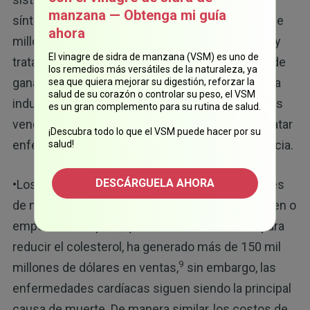
manzana — Obtenga mi guía
síntomas en lugar de ayudar a sanar, con miles de
ahora
millones canalizados a medicamentos, cirugías y
El vinagre de sidra de manzana (VSM) es uno de
tratamientos que garantizan un flujo constante de
los remedios más versátiles de la naturaleza, ya
ganancias para las compañías farmacéuticas y la
sea que quiera mejorar su digestión, reforzar la
salud de su corazón o controlar su peso, el VSM
industria médica. Incluso los medicamentos más
es un gran complemento para su rutina de salud.
vendidos del mundo no están diseñados para tratar
¡Descubra todo lo que el VSM puede hacer por su
enfermedades, sino para mantener la dependencia.
salud!
DESCÁRGUELA AHORA
•Los medicamentos más vendidos generan miles
de millones mientras las enfermedades persisten o
empeoran: el Lipitor, que es un medicamento para
reducir el colesterol, ha generado más de 150 mil
9
millones de dólares en ventas,
sin embargo, las
enfermedades cardíacas siguen siendo la principal
causa de muerte. De manera similar, los costos de