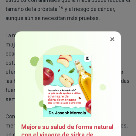
16
tamaño de la próstata
y el riesgo de cáncer,
aunque aún se necesitan más pruebas.
La menopausia, que es la pesadilla de muchas
×
mujeres a medida que se acercan a la mediana
edad, suele ir acompañada de bochornos. Los
estudios han demostrado que la maca tiene
efectos positivos en ambos factores al equilibrar
las hormonas femeninas. Las cantidades sugeridas
fueron de 2.5 a 3 gramos por día durante 6 a 12
17
semanas.
Con respecto a la depresión relacionada con la
menopausia que experimentaron algunas mujeres,
Mejore su salud de forma natural
con el vinagre de sidra de
un estudio observó que la maca: