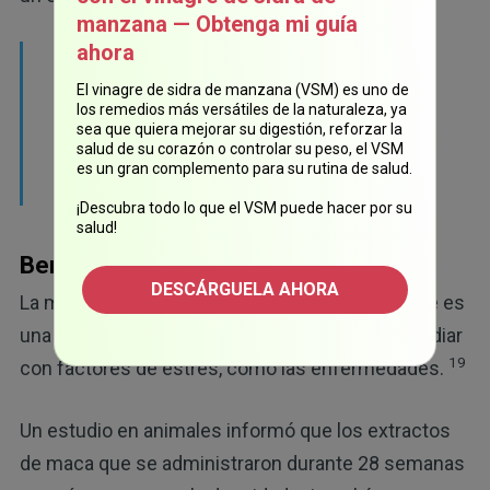
manzana — Obtenga mi guía
ahora
"Reduce los síntomas psicológicos, como la
ansiedad y depresión, y la disfunción sexual
El vinagre de sidra de manzana (VSM) es uno de
los remedios más versátiles de la naturaleza, ya
en mujeres en periodo posmenopáusico,
sea que quiera mejorar su digestión, reforzar la
salud de su corazón o controlar su peso, el VSM
independiente de la actividad estrogénica y
es un gran complemento para su rutina de salud.
18
androgénica".
¡Descubra todo lo que el VSM puede hacer por su
salud!
Beneficios adicionales de la Maca
DESCÁRGUELA AHORA
La maca es un "adaptógeno", lo que significa que es
una sustancia natural que ayuda a su cuerpo a lidiar
19
con factores de estrés, como las enfermedades.
Un estudio en animales informó que los extractos
de maca que se administraron durante 28 semanas