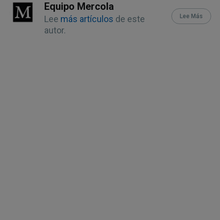
34(6):367-72
Equipo Mercola
Lee Más
Lee
más artículos
de este
13
J Endocrinol. 2003 January; 
autor.
176(1):163-8
14,
28
Asian J Androl. 2001 
December;3(4):301-3
15
J Ethnopharmacol 2009 December 
10;126(3):574-6
16
Reprod Biol Endocrinol. 2005 
January 20;3:5
17
Maturitis. 2011 November; 
70(3):227-33
18
Menopause. 2008 November-