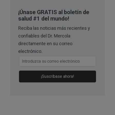
5,
8
Rain Tree 1996
¡Únase GRATIS al boletín de
6,
19,
26,
30
salud #1 del mundo!
Top 5 Health Benefits of 
Maca Powder and Pure Healing Foods, 
Reciba las noticias más recientes y
Maca (Archived)
confiables del Dr. Mercola
directamente en su correo
7
EcoWatch, November 9, 2016
electrónico.
9,
22
The Maca Team 2017
10
University of Michigan Medicine 
¡Suscríbase ahora!
June 1, 2015
11
The Maca Team, Maca and Iodine 
Content
12
Andrologia. 2002 December; 