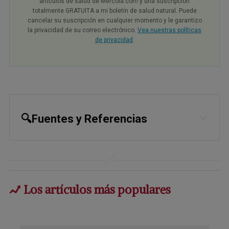
artículos de salud de Mercola.com y una suscripción
totalmente GRATUITA a mi boletín de salud natural. Puede
cancelar su suscripción en cualquier momento y le garantizo
la privacidad de su correo electrónico.
Vea nuestras políticas
de privacidad
.
🔍Fuentes y Referencias
1,
3
Evid Based Complement Alternat 
Med. 2012; 2012 193496
2,
29
Examine 2011-2017
Los artículos más populares
4
Int J Biomed Sci 2006 September; 
2(3):260-272