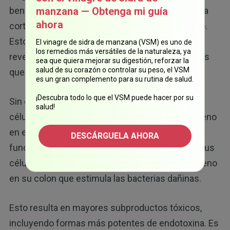
beneficiosas que crean ácidos grasos de cadena
manzana — Obtenga mi guía
ahora
corta, como el butirato, el propionato y el acetato.
Estos compuestos ayudan a fortalecer el
El vinagre de sidra de manzana (VSM) es uno de
los remedios más versátiles de la naturaleza, ya
revestimiento del colon, ya que nutren las células
sea que quiera mejorar su digestión, reforzar la
salud de su corazón o controlar su peso, el VSM
que recubren la pared intestinal.
es un gran complemento para su rutina de salud.
¡Descubra todo lo que el VSM puede hacer por su
Sin embargo, su cuerpo necesita energía de las
salud!
células para mantener bajos los niveles de oxígeno
en el colon. Entonces, si sus mitocondrias no
DESCÁRGUELA AHORA
funcionan de manera adecuada y la energía de sus
células es baja, quizás tenga un exceso de oxígeno
en su colon que estimula las bacterias dañinas.
Esto resulta en mayores subproductos tóxicos,
incluyendo formas más potentes de endotoxina. Es