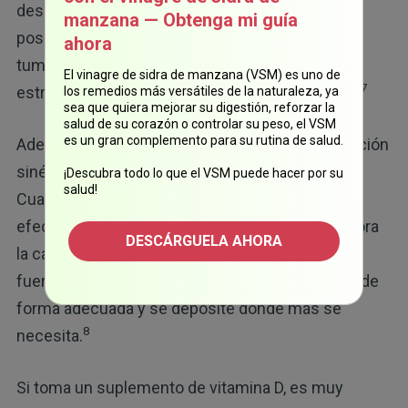
descubrió que la vitamina K2 produce efectos
manzana — Obtenga mi guía
positivos en la prevención y el tratamiento de
ahora
tumores malignos, lo que podría ayudar a crear
El vinagre de sidra de manzana (VSM) es uno de
7
estrategias innovadoras para prevenir el cáncer.
los remedios más versátiles de la naturaleza, ya
sea que quiera mejorar su digestión, reforzar la
salud de su corazón o controlar su peso, el VSM
es un gran complemento para su rutina de salud.
Además, la investigación también analizó la relación
sinérgica entre la vitamina K2 y la vitamina D.
¡Descubra todo lo que el VSM puede hacer por su
salud!
Cuando se consumen juntas, se maximizan sus
efectos positivos en la salud. Esta sinergia mejora
DESCÁRGUELA AHORA
la capacidad del cuerpo para mantener huesos
fuertes, ya que garantiza que el calcio se utilice de
forma adecuada y se deposite donde más se
8
necesita.
Si toma un suplemento de vitamina D, es muy