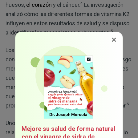
4
huesos,
el corazón
y el cáncer.
La investigación
analizó cómo las diferentes formas de vitamina K2
influyen en estos resultados de salud y se dispuso
5
a identificar los mecanismos subyacentes.
×
Los investigadores descubrieron que, un mayor
consumo de vitamina K2 se relaciona con un riesgo
menor de osteoporosis. Además, los participantes
que consumieron más vitamina K2 tuvieron una
menor incidencia de enfermedades cardíacas, lo
que demuestra el efecto de protección que
6
produce este nutriente en la salud cardiovascular.
Uno de los hallazgos más importantes fue la
Mejore su salud de forma natural
relación entre la vitamina K2 y el cáncer. El estudio
con el vinagre de sidra de