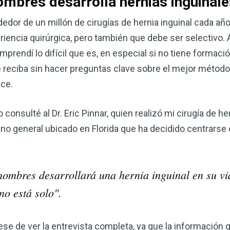
ombres desarrolla hernias inguinale
corazón o controlar su peso, el
complemento para su rutina de 
edor de un millón de cirugías de hernia inguinal cada año
encia quirúrgica, pero también que debe ser selectivo.
¡Descubra todo lo que el VSM pu
omprendí lo difícil que es, en especial si no tiene formac
e reciba sin hacer preguntas clave sobre el mejor método 
DESCÁRGUELA
ce.
onsulté al Dr. Eric Pinnar, quien realizó mi cirugía de he
jano general ubicado en Florida que ha decidido centrarse 
ombres desarrollará una hernia inguinal en su vi
o está solo".
úrese de ver la entrevista completa, ya que la información 