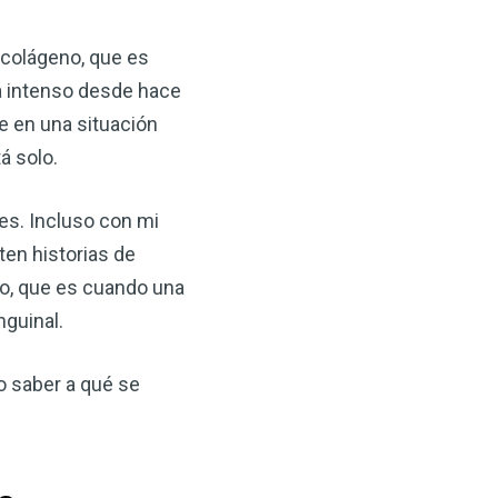
o colágeno, que es
ia intenso desde hace
re en una situación
á solo.
es. Incluso con mi
ten historias de
×
to, que es cuando una
nguinal.
ma natural con el
anzana — Obtenga
o saber a qué se
(VSM) es uno de los
aturaleza, ya sea que
rzar la salud de su