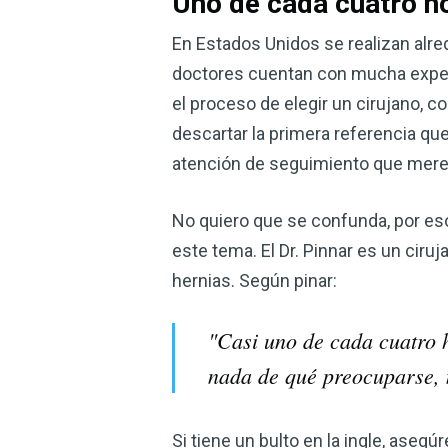
Uno de cada cuatro h
En Estados Unidos se realizan alred
doctores cuentan con mucha experi
el proceso de elegir un cirujano, c
descartar la primera referencia qu
atención de seguimiento que mere
No quiero que se confunda, por eso c
este tema. El Dr. Pinnar es un ciru
hernias. Según pinar:
"Casi uno de cada cuatro h
nada de qué preocuparse, n
Si tiene un bulto en la ingle, aseg