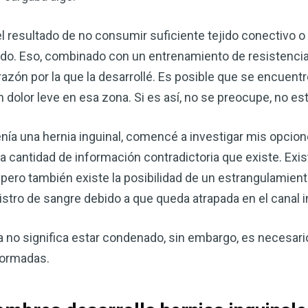
el resultado de no consumir suficiente tejido conectivo 
ejido. Eso, combinado con un entrenamiento de resistenc
azón por la que la desarrollé. Es posible que se encuent
n dolor leve en esa zona. Si es así, no se preocupe, no est
nía una hernia inguinal, comencé a investigar mis opcion
 cantidad de información contradictoria que existe. Exis
 pero también existe la posibilidad de un estrangulamien
istro de sangre debido a que queda atrapada en el canal i
Mejore su salud de for
vinagre de sidra de m
 no significa estar condenado, sin embargo, es necesari
mi guía ahora
formadas.
El vinagre de sidra de manzana 
remedios más versátiles de la n
quiera mejorar su digestión, refo