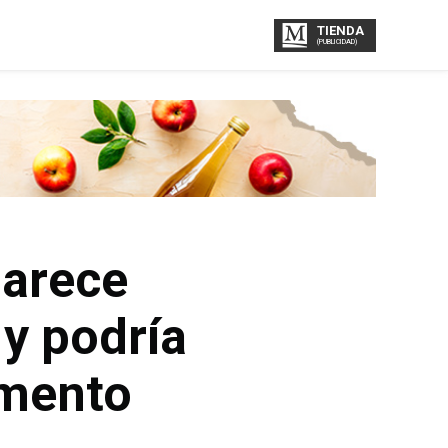
TIENDA
(PUBLICIDAD)
parece
y podría
omento