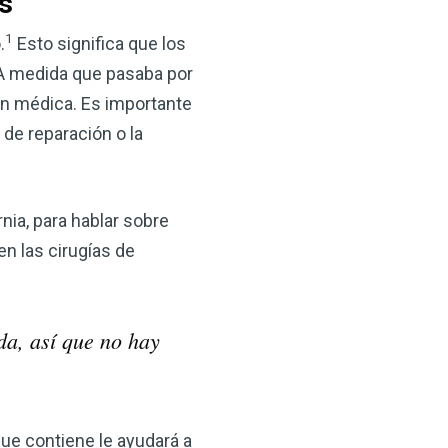
s
 VSM es un gran
salud.
1
.
Esto significa que los
 A medida que pasaba por
ede hacer por su salud!
ión médica. Es importante
de reparación o la
 AHORA
rnia, para hablar sobre
en las cirugías de
da, así que no hay
que contiene le ayudará a