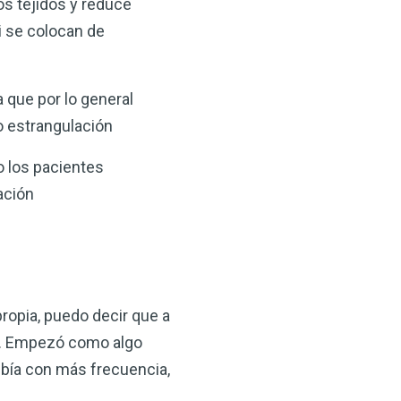
os tejidos y reduce
i se colocan de
a que por lo general
o estrangulación
o los pacientes
ación
propia, puedo decir que a
en. Empezó como algo
cibía con más frecuencia,