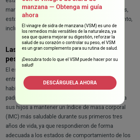
establecen estructuras claras y responden de
manzana — Obtenga mi guía
manera adecuada a las necesidades de sus hijos,
ahora
estos regulan mejor su peso y su comportamiento,
El vinagre de sidra de manzana (VSM) es uno de
12
incluso años después".
los remedios más versátiles de la naturaleza, ya
sea que quiera mejorar su digestión, reforzar la
salud de su corazón o controlar su peso, el VSM
Las rutinas constantes promueven un
es un gran complemento para su rutina de salud.
peso saludable en su hijo
¡Descubra todo lo que el VSM puede hacer por su
salud!
13
El estudio presentado
demostró una relación
entre las prácticas de crianza receptiva y la
DESCÁRGUELA AHORA
habilidad de los niños para regular su peso. Los
padres del grupo de crianza receptiva ayudaron a
sus hijos a mantener un índice de masa corporal
(IMC) más saludable durante sus primeros tres
años de vida, ya que respondieron de forma
adecuada a los estados de comportamiento de los