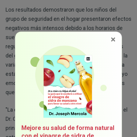
Los resultados demostraron que los niños del
grupo de seguridad en el hogar presentaron efectos
negativos más intensos debido a los horarios de
×
sueño inconsistentes, incluyendo la mala
regulación emocional. Mientras tanto, a los niños
del grupo de crianza receptiva les afectó menos la
variabilidad del sueño. La crianza receptiva brinda
estabilidad a través de rutinas predecibles y apoyo
emocional, lo cual contrarresta las interrupciones
que causan los horarios variables de sueño.
"La crianza de los hijos es importante", comentó el
Dr. Orfeu Buxton, uno de los investigadores
Mejore su salud de forma natural
principales del estudio. "Cuando los padres
con el vinagre de sidra de