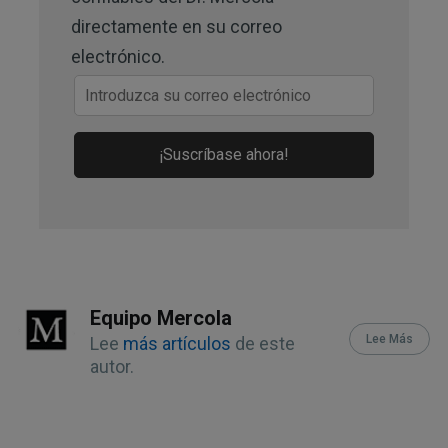
Conceptual Context and Health 
directamente en su correo
Benefits (PDF) (Archived)
electrónico.
¡Suscríbase ahora!
Equipo Mercola
Lee Más
Lee
más artículos
de este
autor.