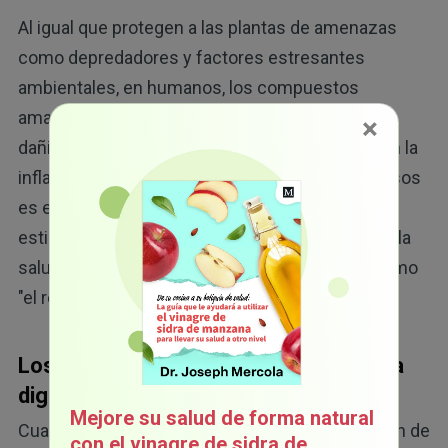
Al igual que protegen a las plantas de amenazas
como depredadores y factores estresantes
ambientales, en humanos, los compuestos
amargos inhiben el crecimiento de microbios
×
dañinos, reducen el estrés oxidativo y combaten la
inflamación. Uno de sus efectos más beneficiosos
es en el sistema digestivo, donde actúan como
estimulantes y tónicos naturales que refuerzan la
salud digestiva a través de lo que se conoce como
"el reflejo amargo".
Los beneficios del reflejo amargo en la
digestión
Mejore su salud de forma natural
Cuando come algo amargo, se activa la liberación de
con el vinagre de sidra de