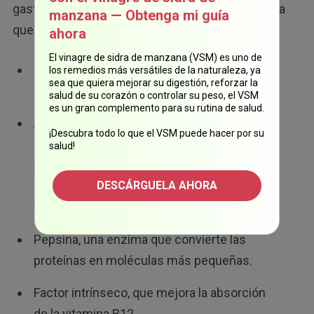
gastrina, una hormona que mejora la digestión, ya
manzana — Obtenga mi guía
12
que estimula secreción de:
ahora
El vinagre de sidra de manzana (VSM) es uno de
Saliva, que inicia la descomposición de los
los remedios más versátiles de la naturaleza, ya
sea que quiera mejorar su digestión, reforzar la
alimentos en la boca.
salud de su corazón o controlar su peso, el VSM
es un gran complemento para su rutina de salud.
Ácido clorhídrico, que ayuda a digerir las
¡Descubra todo lo que el VSM puede hacer por su
proteínas, mejora la absorción de minerales
salud!
y destruye los microbios dañinos, lo que
reduce el riesgo de enfermedades
DESCÁRGUELA AHORA
transmitidas por los alimentos.
Pepsina, una enzima que convierte las
proteínas en moléculas más pequeñas.
Factor intrínseco, que mejora la absorción
de la vitamina B12.