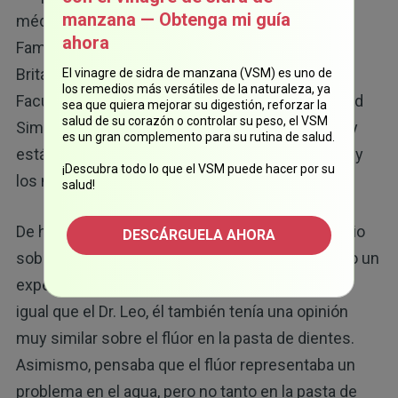
manzana — Obtenga mi guía
médico en el Instituto de Investigación Infantil y
ahora
Familiar del Hospital de Niños en Colombia
Británica. El Dr. Bruce también es profesor en la
El vinagre de sidra de manzana (VSM) es uno de
los remedios más versátiles de la naturaleza, ya
Facultad de Ciencias de la Salud de la Universidad
sea que quiera mejorar su digestión, reforzar la
salud de su corazón o controlar su peso, el VSM
Simon Fraser en Vancouver, Columbia Británica y
es un gran complemento para su rutina de salud.
está muy familiarizado con los peligros del flúor y
¡Descubra todo lo que el VSM puede hacer por su
los niños.
salud!
De hecho, fue llamado
para testificar
en el juicio
DESCÁRGUELA AHORA
sobre flúor de TSCA contra la EPA y sigue siendo un
experto en flúor y su exposición en los niños. Al
igual que el Dr. Leo, él también tenía una opinión
muy similar sobre el flúor en la pasta de dientes.
Asimismo, pensaba que el flúor representaba un
problema en el agua, pero no tanto en la pasta de