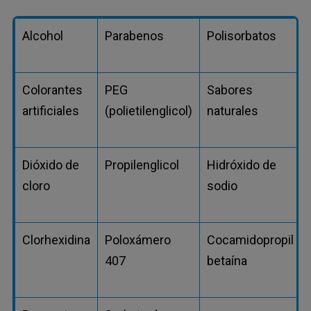
Alcohol
Parabenos
Polisorbatos
Colorantes
PEG
Sabores
artificiales
(polietilenglicol)
naturales
Dióxido de
Propilenglicol
Hidróxido de
cloro
sodio
Clorhexidina
Poloxámero
Cocamidopropil
407
betaína