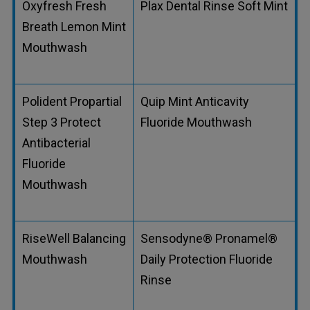
Oxyfresh Fresh
Plax Dental Rinse Soft Mint
Breath Lemon Mint
Mouthwash
Polident Propartial
Quip Mint Anticavity
Step 3 Protect
Fluoride Mouthwash
Antibacterial
Fluoride
Mouthwash
RiseWell Balancing
Sensodyne® Pronamel®
Mouthwash
Daily Protection Fluoride
Rinse