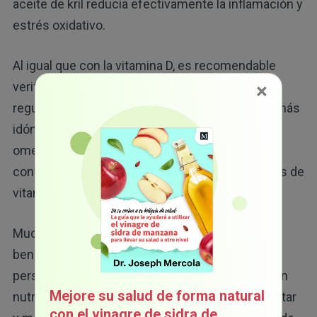
aceite de kril reducía efectivamente la inflamación y
estrés oxidativo.
Al igual que con la vitamina D, es recomendable
×
verificar su índice de grasas omega-3 con
regularidad para garantizar su optimización. Lo más
idóneo es mantener un índice del 8 % de grasas
omega-3. (GrassrootsHealth ofrece una prueba
conveniente y económica para medir sus niveles de
vitamina D y grasas omega-3).
Muchos tipos de té también le proporcionan
beneficios antiinflamatorios a la mayoría de las
personas. El té matcha es el té verde más rico en
Mejore su salud de forma natural
nutrientes y viene en forma de polvo sin fermentar
con el vinagre de sidra de