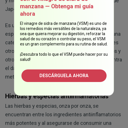
y molido en piedra. El mejor té matcha proviene de
manzana — Obtenga mi guía
Japón.
ahora
El vinagre de sidra de manzana (VSM) es uno de
Es una excelente fuente de antioxidantes, en
los remedios más versátiles de la naturaleza, ya
especial de galato de epigalocatequina (EGCG), una
sea que quiera mejorar su digestión, reforzar la
salud de su corazón o controlar su peso, el VSM
catequina con actividad antiinflamatoria. El tulsi es
es un gran complemento para su rutina de salud.
otro té cargado de antioxidantes antiinflamatorios y
¡Descubra todo lo que el VSM puede hacer por su
otros micronutrientes que ayudan a proteger contra
salud!
el daño causado por contaminantes químicos,
DESCÁRGUELA AHORA
metales pesados y estrés físico.
Hierbas y especias antiinflamatorias
Las hierbas y especias, onza por onza, se
encuentran entre los ingredientes antiinflamatorios
más potentes y al asegurarse de consumir una