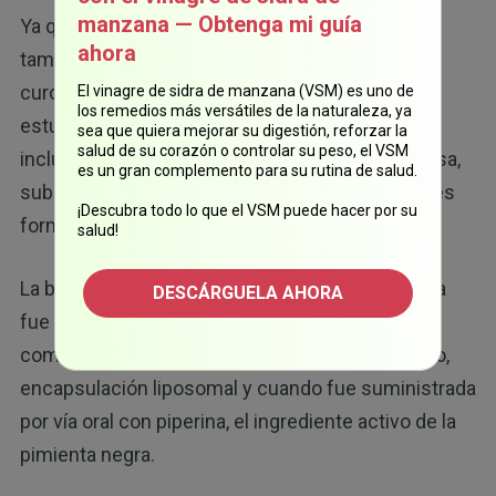
manzana — Obtenga mi guía
Ya que una mayor biodisponibilidad y absorción
ahora
también podrían mejorar las acciones de la
curcumina en el cuerpo, los investigadores han
El vinagre de sidra de manzana (VSM) es uno de
los remedios más versátiles de la naturaleza, ya
estudiado diversos métodos de suministro, que
sea que quiera mejorar su digestión, reforzar la
salud de su corazón o controlar su peso, el VSM
incluyen la administración por vía oral, intravenosa,
es un gran complemento para su rutina de salud.
subcutánea e intraperitoneal, así como diferentes
¡Descubra todo lo que el VSM puede hacer por su
formulaciones del producto.
salud!
La biodisponibilidad mejoró cuando la curcumina
DESCÁRGUELA AHORA
fue administrada en forma de nanopartícula, en
combinación con el ácido poliláctico-co-glicólico,
encapsulación liposomal y cuando fue suministrada
por vía oral con piperina, el ingrediente activo de la
pimienta negra.