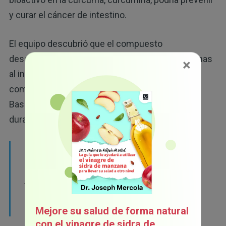
y curar el cáncer de intestino.
El equipo descubrió que el compuesto
desencadenaba la muerte de células cancerígenas
×
al incrementar el nivel de la proteína etiquetada
como GADD45a. El autor principal Rajasekaran
Baskaran, Ph.D., quien ha investigado el cáncer
durante 20 años, indicó:
"
Los estudios sobre el efecto de la curcumina
en el cáncer y células normales serán útiles
para las investigaciones preclínicas y clínicas
en curso sobre este posible agente
quimiopreventivo
".
Mejore su salud de forma natural
con el vinagre de sidra de