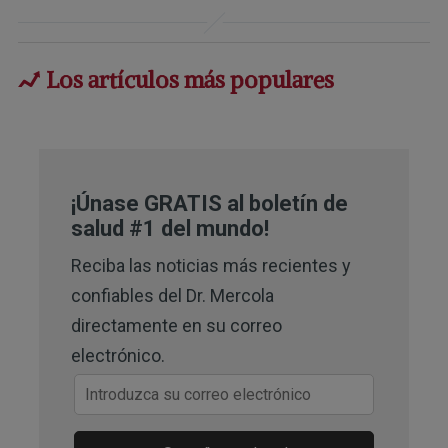
Nutrition 2018 Dec 12;108(6):1249–
1258
Los artículos más populares
3
GrassrootsHealth March 10, 2020
¡Únase GRATIS al boletín de
salud #1 del mundo!
Reciba las noticias más recientes y
confiables del Dr. Mercola
directamente en su correo
electrónico.