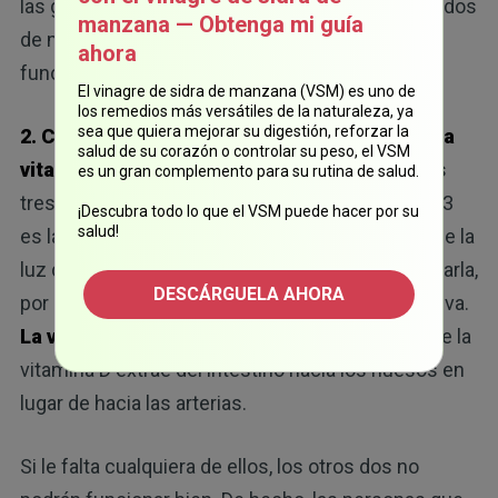
las grasas. Una vez que tiene los niveles adecuados
manzana — Obtenga mi guía
de magnesio, la vitamina D por fin empieza a
ahora
funcionar como debería.
El vinagre de sidra de manzana (VSM) es uno de
los remedios más versátiles de la naturaleza, ya
sea que quiera mejorar su digestión, reforzar la
2. Combine la vitamina D3 con el magnesio y la
salud de su corazón o controlar su peso, el VSM
vitamina K2 para una activación completa:
los
es un gran complemento para su rutina de salud.
tres nutrientes trabajan en equipo. La vitamina D3
¡Descubra todo lo que el VSM puede hacer por su
salud!
es la materia prima que su piel produce a partir de la
luz del sol. El magnesio es el encargado de activarla,
DESCÁRGUELA AHORA
por lo que sin él, la vitamina D3 permanece inactiva.
La vitamina K2
se encarga de dirigir el calcio que la
vitamina D extrae del intestino hacia los huesos en
lugar de hacia las arterias.
Si le falta cualquiera de ellos, los otros dos no