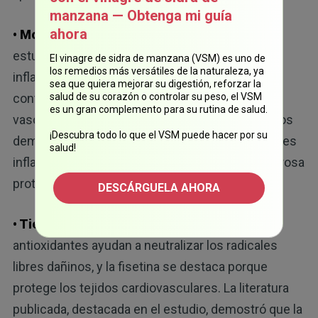
manzana — Obtenga mi guía
ahora
• Modula la vía MAPK:
como se señaló en el
estudio anterior, esta vía provoca respuestas
El vinagre de sidra de manzana (VSM) es uno de
los remedios más versátiles de la naturaleza, ya
inflamatorias en los vasos sanguíneos, lo que
sea que quiera mejorar su digestión, reforzar la
contribuye a la acumulación de placa y al daño
salud de su corazón o controlar su peso, el VSM
es un gran complemento para su rutina de salud.
vascular si no se controla. Los estudios revisados
¡Descubra todo lo que el VSM puede hacer por su
demostraron que la fisetina bloquea estas señales
salud!
inflamatorias en su origen, lo que crea una poderosa
protección contra las enfermedades cardíacas.
DESCÁRGUELA AHORA
• Tiene capacidades antioxidantes:
los
antioxidantes ayudan a neutralizar los radicales
libres dañinos, y la fisetina se destaca porque
protege los tejidos cardiovasculares. La literatura
publicada, destacada en el estudio, demostró que la