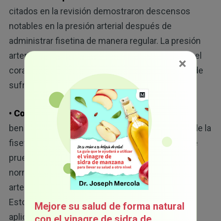
citados en la revisión demostraron descensos
notables en la presión arterial después de
administrar fisetina de manera regular. La presión
arterial alta ejerce una presión constante sobre el
×
corazón y las arterias, lo que aumenta el riesgo de
sufrir episodios cardíacos graves.
• Controla la disfunción metabólica:
los
beneficios cardiovasculares más sustanciales de la
fisetina aparecieron en los modelos animales de
prueba. En estos grupos, la fisetina no sólo
normalizó los niveles de colesterol y la presión
arterial, sino que también redujo la inflamación.
Estos beneficios también se podrían trasladar a
Mejore su salud de forma natural
aplicaciones humanas.
con el vinagre de sidra de