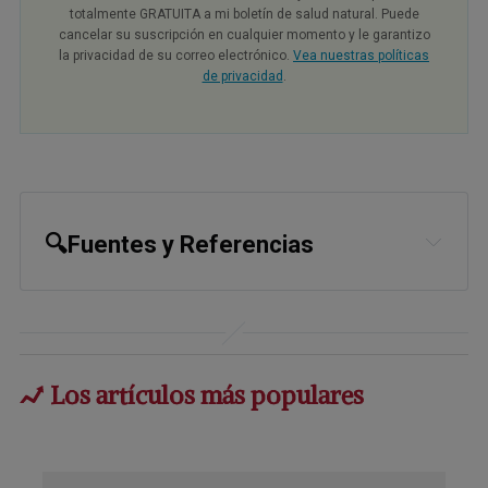
totalmente GRATUITA a mi boletín de salud natural. Puede
cancelar su suscripción en cualquier momento y le garantizo
la privacidad de su correo electrónico.
Vea nuestras políticas
de privacidad
.
🔍Fuentes y Referencias
1
StatPearls, Coronary Artery 
Calcification, November 8, 2024
2
Aging, 2025, Vol. 17, No. 4
Los artículos más populares
3,
4
Acta Scientific Nutritional Health 
9.4 (2025): 84-103