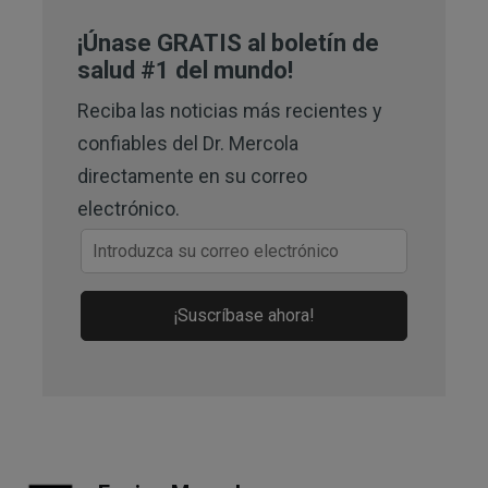
5
Advances in Redox Research Volume 
¡Únase GRATIS al boletín de
15, June 2025, 100128
salud #1 del mundo!
Reciba las noticias más recientes y
confiables del Dr. Mercola
directamente en su correo
electrónico.
¡Suscríbase ahora!