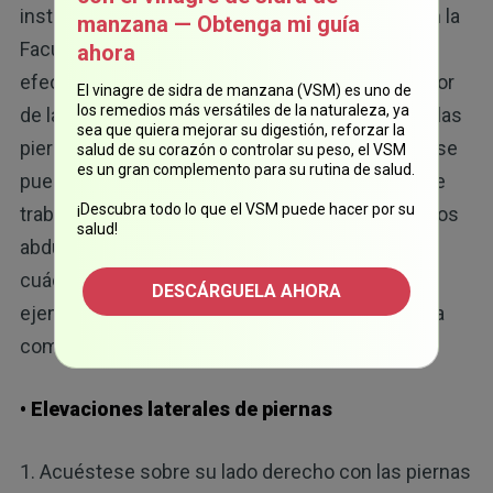
instructora de medicina física y rehabilitación en la
manzana — Obtenga mi guía
Facultad de Medicina de Harvard, también es un
ahora
efecto secundario de que los músculos alrededor
El vinagre de sidra de manzana (VSM) es uno de
los remedios más versátiles de la naturaleza, ya
de la cadera son débiles o que los músculos de las
sea que quiera mejorar su digestión, reforzar la
piernas están rígidos. La Dra. Lauren añadió que se
salud de su corazón o controlar su peso, el VSM
es un gran complemento para su rutina de salud.
puede aliviar el dolor de rodilla con ejercicios que
¡Descubra todo lo que el VSM puede hacer por su
trabajen una variedad de músculos, incluyendo los
salud!
abductores de la cadera, los isquiotibiales y los
cuádriceps. A continuación, descubrirá algunos
DESCÁRGUELA AHORA
ejemplos que puede hacer en el gimnasio o en la
7,8,9
comodidad de su casa:
• Elevaciones laterales de piernas
1. Acuéstese sobre su lado derecho con las piernas