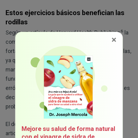
Estos ejercicios básicos benefician las
rodillas
6
Según un artículo de Harvard Health Publishing,
la
×
combinación correcta de ejercicios de
fortalecimiento y estiramiento beneficia las rodillas,
ya que alivia el dolor debido a que favorece la
manera en que las articulaciones se mueven y
funcionan. También aborda una de las ideas
erróneas más comunes sobre el dolor de rodilla, es
decir, la creencia de que la rodilla en sí es el
problema.
El dolor de rodilla no es solo un problema de las
Mejore su salud de forma natural
articulaciones. Según la Dra. Lauren Elson,
con el vinagre de sidra de