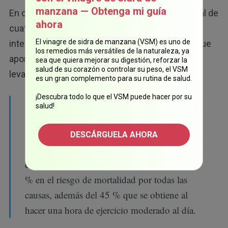
manzana — Obtenga mi guía
En concreto, las personas que realizaban un total de
ahora
cuatro a siete horas de entrenamiento de gran
El vinagre de sidra de manzana (VSM) es uno de
intensidad empezaron a perder los beneficios que
los remedios más versátiles de la naturaleza, ya
aporta hacer ejercicio. Según James O'Keefe,
sea que quiera mejorar su digestión, reforzar la
salud de su corazón o controlar su peso, el VSM
levantar un mayor peso no siempre es lo mejor:
es un gran complemento para su rutina de salud.
¡Descubra todo lo que el VSM puede hacer por su
"Siempre me ha gustado el entrenamiento de
salud!
fuerza ... Pero, como ya lo mencioné, todo
depende de la cantidad. Cuando vemos a las
DESCÁRGUELA AHORA
personas que hacen entrenamiento de fuerza,
encontramos una reducción adicional del 19
% en el riesgo de mortalidad por todas las
causas, además del 45 % que se obtiene al
hacer una hora de ejercicio moderado al día.