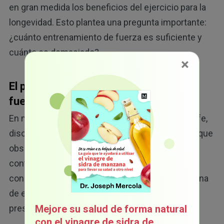
en gran medida los beneficios del ejercicio para la
longevidad. Esto plantea una pregunta importante:
¿cuánto entrenamiento de fuerza es suficiente y
cuánto es demasiado?
×
El punto óptimo del entrenamiento de
fuerza
En mi entrevista con el cardiólogo James O'Keefe,
discutió los hallazgos de su investigación, en la que
observó que el ejercicio vigoroso es
contraproducente, sobre todo cuando se realiza
con gran intensidad. De hecho, modifiqué mi rutina
de ejercicio de forma radical después de que
presentó sus datos.
Mejore su salud de forma natural
con el vinagre de sidra de