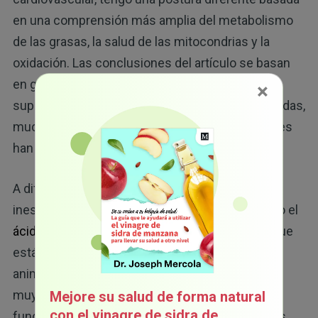
en una comprensión más amplia del metabolismo
de las grasas, la salud de las mitocondrias y la
oxidación. Las conclusiones del artículo se basan
en gran medida en datos epidemiológicos y
×
suposiciones obsoletas sobre las grasas saturadas,
muchas de las cuales algunos estudios recientes
6
han cuestionado.
A diferencia de las grasas poliinsaturadas
inestables (PUFs, por sus siglas en inglés) como el
ácido linoleico
, las grasas saturadas como las que
están en el aceite de coco, la mantequilla de
animales alimentados con pastura y el sebo son
muy resistentes a la oxidación y favorecen la
Mejore su salud de forma natural
con el vinagre de sidra de
función de las mitocondrias. Puede obtener más