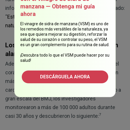
manzana — Obtenga mi guía
información sobre este tema en mi artículo llamado:
ahora
“
Esto le ayuda a mejorar la salud de su corazón
El vinagre de sidra de manzana (VSM) es uno de
naturalmente y sin medicamentos
"
los remedios más versátiles de la naturaleza, ya
sea que quiera mejorar su digestión, reforzar la
salud de su corazón o controlar su peso, el VSM
Los hábitos de vida saludables también
es un gran complemento para su rutina de salud.
alargan la vida sin enfermedades
¡Descubra todo lo que el VSM puede hacer por su
salud!
Además de favorecer la salud de los huesos y del
corazón, los hábitos de vida saludables le brindan
DESCÁRGUELA AHORA
más años de vida sin cáncer, enfermedades
cardiovasculares y diabetes tipo 2. En un estudio a
gran escala del BMJ, los investigadores
monitorearon a más de 100 000 adultos durante
7
casi 30 años y descubrieron lo siguiente: