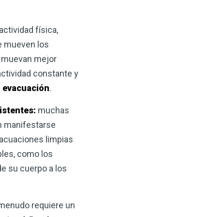
ctividad física,
ue mueven los
se muevan mejor
actividad constante y
u evacuación
.
istentes:
muchas
n manifestarse
acuaciones limpias
bles, como los
de su cuerpo a los
a menudo requiere un