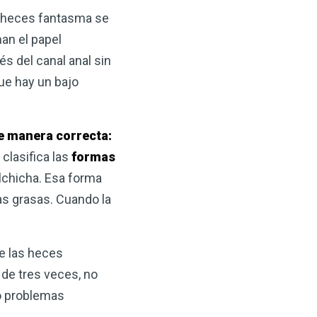
 VSM es un gran
 heces fantasma se
salud.
an el papel
és del canal anal sin
ede hacer por su salud!
ue hay un bajo
 AHORA
de manera correcta:
clasifica las
formas
alchicha. Esa forma
as grasas. Cuando la
e las heces
 de tres veces, no
 o problemas