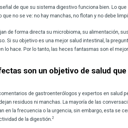
señal de que su sistema digestivo funciona bien. Lo que
lo que no se ve: no hay manchas, no flotan y no debe limp
jan de forma directa su microbioma, su alimentación, sus
. Si su objetivo es una mejor salud intestinal, la pregun
n lo hace. Por lo tanto, las heces fantasmas son el mejor
fectas son un objetivo de salud qu
Mejore su salud de for
vinagre de sidra de m
ó comentarios de gastroenterólogos y expertos en salud pé
mi guía ahora
 dejan residuos ni manchas. La mayoría de las conversac
 en la frecuencia o la urgencia, sin embargo, esta se cent
El vinagre de sidra de manzana 
2
remedios más versátiles de la n
tividad de la digestión.
quiera mejorar su digestión, refo