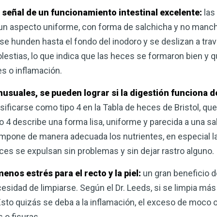
corazón o controlar su peso, el
señal de un funcionamiento intestinal excelente:
las
complemento para su rutina de 
n un aspecto uniforme, con forma de salchicha y no manch
se hunden hasta el fondo del inodoro y se deslizan a trav
¡Descubra todo lo que el VSM pu
estias, lo que indica que las heces se formaron bien y q
es o inflamación.
DESCÁRGUELA
nusuales, se pueden lograr si la digestión funciona 
ificarse como tipo 4 en la Tabla de heces de Bristol, que 
ipo 4 describe una forma lisa, uniforme y parecida a una s
mpone de manera adecuada los nutrientes, en especial l
eces se expulsan sin problemas y sin dejar rastro alguno.
menos estrés para el recto y la piel:
un gran beneficio d
sidad de limpiarse. Según el Dr. Leeds, si se limpia más
sto quizás se deba a la inflamación, el exceso de moco
o fisuras.