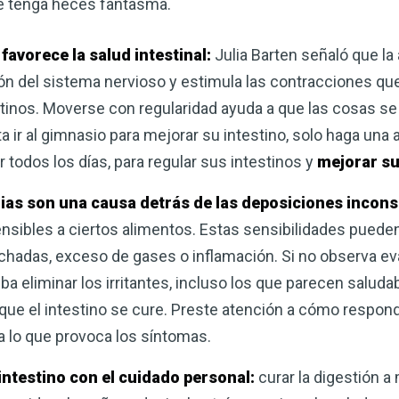
ue tenga heces fantasma.
favorece la salud intestinal:
Julia Barten señaló que la a
ón del sistema nervioso y estimula las contracciones q
estinos. Moverse con regularidad ayuda a que las cosas 
a ir al gimnasio para mejorar su intestino, solo haga una 
todos los días, para regular sus intestinos y
mejorar s
rias son una causa detrás de las deposiciones incons
sibles a ciertos alimentos. Estas sensibilidades puede
adas, exceso de gases o inflamación. Si no observa ev
ba eliminar los irritantes, incluso los que parecen saluda
a que el intestino se cure. Preste atención a cómo respon
a lo que provoca los síntomas.
 intestino con el cuidado personal:
curar la digestión 