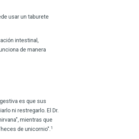
ede usar un taburete
ción intestinal,
funciona de manera
igestiva es que sus
lo ni restregarlo. El Dr.
nirvana", mientras que
1
 "heces de unicornio".