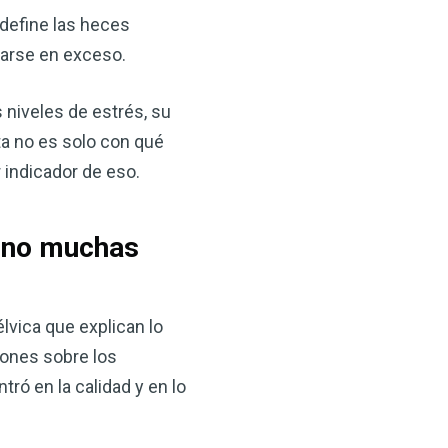
 define las heces
iarse en exceso.
 niveles de estrés, su
ta no es solo con qué
 indicador de eso.
×
e no muchas
ma natural con el
anzana — Obtenga
lvica que explican lo
iones sobre los
ró en la calidad y en lo
(VSM) es uno de los
aturaleza, ya sea que
rzar la salud de su