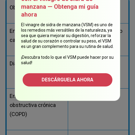
manzana — Obtenga mi guía
Obesidad
Inflamación crónica
ahora
El vinagre de sidra de manzana (VSM) es uno de
los remedios más versátiles de la naturaleza, ya
Enfermedades
Síndrome metabólico
sea que quiera mejorar su digestión, reforzar la
cardiovasculares
salud de su corazón o controlar su peso, el VSM
es un gran complemento para su rutina de salud.
¡Descubra todo lo que el VSM puede hacer por su
salud!
Diabetes tipo 2
Esteatohepatitis no
alcohólica (NASH)
DESCÁRGUELA AHORA
Enfermedad pulmonar
Cáncer de páncreas
obstructiva crónica
(COPD)