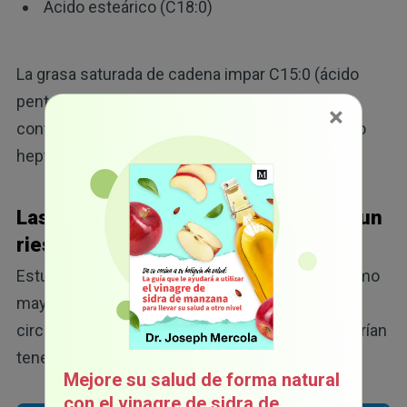
Ácido esteárico (C18:0)
La grasa saturada de cadena impar C15:0 (ácido
pentadecanoico) representa sólo el 1 % del
×
contenido de grasa, mientras que el C17:0 (ácido
9
heptadecanoico) constituye el 0.5 % del total.
Las OCFA podrían tener relación con un
riesgo menor de enfermedades
Estudios anteriores demostraron que un consumo
mayor de OCFA y, por consiguiente, niveles
circulantes más altos de OCFA en la sangre, podrían
10
tener una relación con un riesgo MENOR de:
Mejore su salud de forma natural
con el vinagre de sidra de