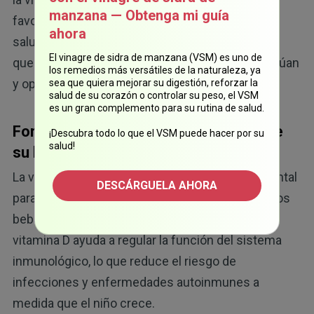
manzana — Obtenga mi guía
favorece la producción, la motilidad y la calidad
ahora
saludables de los espermatozoides. Las parejas
El vinagre de sidra de manzana (VSM) es uno de
que luchan por concebir se benefician si se evalúan
los remedios más versátiles de la naturaleza, ya
y optimizan los niveles de vitamina D de ambos.
sea que quiera mejorar su digestión, reforzar la
salud de su corazón o controlar su peso, el VSM
es un gran complemento para su rutina de salud.
Fortalezca el sistema inmunológico de
¡Descubra todo lo que el VSM puede hacer por su
salud!
su bebé con vitamina D
La vitamina D también es un elemento fundamental
DESCÁRGUELA AHORA
para el desarrollo del sistema inmunológico de los
bebés. Desde el momento de la concepción, la
vitamina D ayuda a regular la función del sistema
inmunológico, lo que reduce el riesgo de
infecciones y enfermedades autoinmunes a
medida que el niño crece.