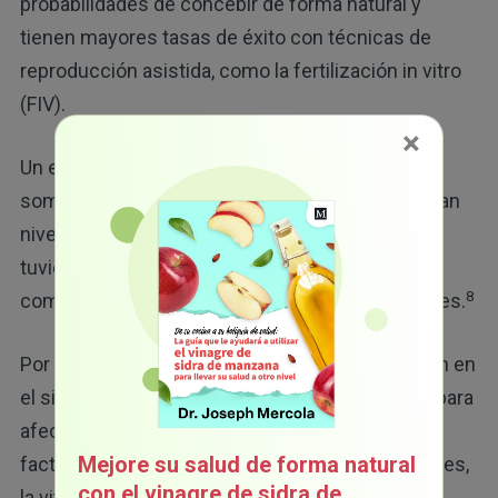
probabilidades de concebir de forma natural y
tienen mayores tasas de éxito con técnicas de
reproducción asistida, como la fertilización in vitro
(FIV).
×
Un estudio descubrió que las mujeres que se
sometieron a tratamientos de fertilidad que tenían
niveles de vitamina D superiores a 30 ng/mL
tuvieron tasas de embarazo más altas en
8
comparación con aquellas con niveles deficientes.
Por otra parte, la vitamina D reduce la inflamación en
el sistema reproductivo. Esto es de gran ayuda para
afecciones como la endometriosis, que es un
Mejore su salud de forma natural
factor que influye en la fertilidad. Para los hombres,
con el vinagre de sidra de
la vitamina D es igual de importante, ya que