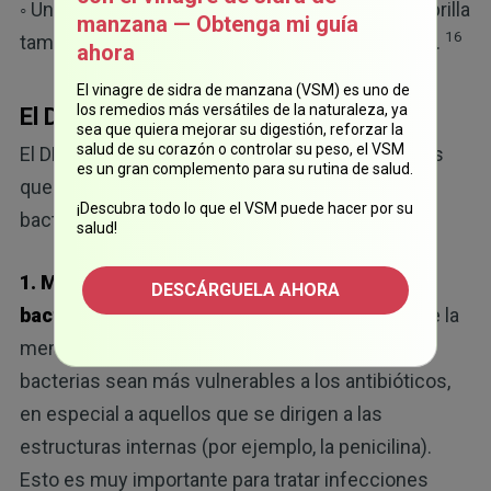
◦ Un ensayo de 1981 con 46 pacientes con culebrilla
manzana — Obtenga mi guía
16
también confirmó el beneficio del DMSO y el UDI.
ahora
El vinagre de sidra de manzana (VSM) es uno de
los remedios más versátiles de la naturaleza, ya
El DMSO y las infecciones bacterianas
sea que quiera mejorar su digestión, reforzar la
salud de su corazón o controlar su peso, el VSM
El DMSO tiene cinco propiedades fundamentales
es un gran complemento para su rutina de salud.
que lo hacen efectivo para tratar infecciones
¡Descubra todo lo que el VSM puede hacer por su
bacterianas:
salud!
1. Mayor permeabilidad de la membrana
DESCÁRGUELA AHORA
bacteriana:
el DMSO mejora la permeabilidad de la
17
membrana bacteriana,
lo que hace que las
bacterias sean más vulnerables a los antibióticos,
en especial a aquellos que se dirigen a las
estructuras internas (por ejemplo, la penicilina).
Esto es muy importante para tratar infecciones