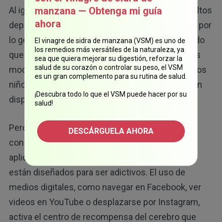
manzana — Obtenga mi guía
Al igual que muchos niños, la mayoría de los adultos
ahora
dependen mucho de los dispositivos digitales y, por
lo general, les resulta difícil controlar su uso. Dado
El vinagre de sidra de manzana (VSM) es uno de
los remedios más versátiles de la naturaleza, ya
que los niños consideran a los adultos como sus
sea que quiera mejorar su digestión, reforzar la
salud de su corazón o controlar su peso, el VSM
modelos a seguir, no es una sorpresa que muchos
es un gran complemento para su rutina de salud.
niños tampoco puedan pasar un día sin utilizar un
¡Descubra todo lo que el VSM puede hacer por su
dispositivo electrónico.
salud!
Pero, esto es muy preocupante, sobre todo si
DESCÁRGUELA AHORA
consideramos que los medios digitales (juegos,
aplicaciones y plataformas de redes sociales)
están diseñados para ser adictivos. El uso de
medios digitales, como navegar en Facebook, ver
videos en YouTube o desplazarse por Instagram,
activa el centro de recompensa del cerebro que