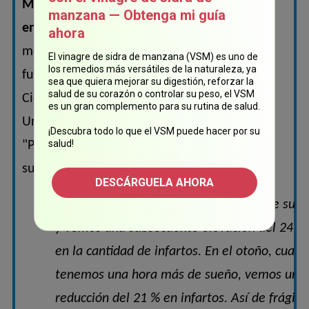
Mayor riesgo de hipertensión, infartos y
manzana — Obtenga mi guía
enfermedades cardiovasculares.
Como
ahora
mencionó el profesor Dr. Matthew Walker,
El vinagre de sidra de manzana (VSM) es uno de
los remedios más versátiles de la naturaleza, ya
fundador y director del Centro Berkeley de
sea que quiera mejorar su digestión, reforzar la
salud de su corazón o controlar su peso, el VSM
Ciencia para el Sueño Humano de la
es un gran complemento para su rutina de salud.
Universidad de California, y autor del libro
¡Descubra todo lo que el VSM puede hacer por su
salud!
"Por qué dormimos: La nueva ciencia del
sueño y los sueños":
DESCÁRGUELA AHORA
"En la primavera perdemos una hora de sueñ
y vemos una subsecuente elevación del 24 %
en la cantidad de infartos. En el otoño, cuan
tenemos una hora más de sueño, vemos una
reducción del 21 % en infartos. Así de frágil 