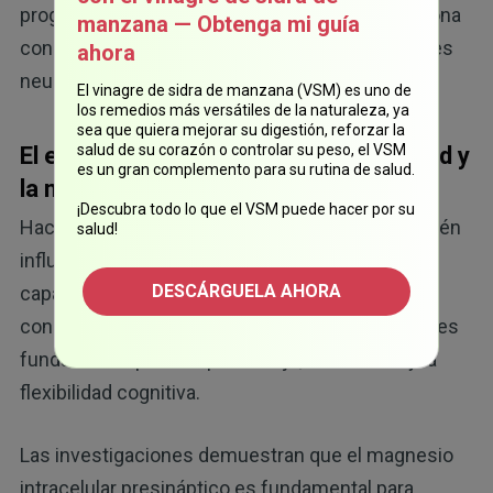
progresión del deterioro cognitivo que se relaciona
manzana — Obtenga mi guía
con la edad y a reducir el riesgo de enfermedades
ahora
13
neurodegenerativas.
El vinagre de sidra de manzana (VSM) es uno de
los remedios más versátiles de la naturaleza, ya
sea que quiera mejorar su digestión, reforzar la
salud de su corazón o controlar su peso, el VSM
El efecto del magnesio en la plasticidad y
es un gran complemento para su rutina de salud.
la memoria del cerebro
¡Descubra todo lo que el VSM puede hacer por su
Hace poco, se descubrió que el magnesio también
salud!
influye en la plasticidad sináptica, que es la
DESCÁRGUELA AHORA
capacidad del cerebro para formar y reorganizar
14
conexiones entre las neuronas.
Este proceso es
fundamental para el aprendizaje, la memoria y la
flexibilidad cognitiva.
Las investigaciones demuestran que el magnesio
intracelular presináptico es fundamental para