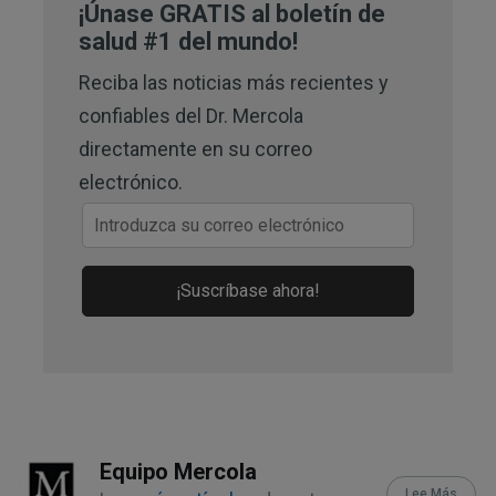
¡Únase GRATIS al boletín de
46 (6)
salud #1 del mundo!
7
Michigan State University, September 
Reciba las noticias más recientes y
21, 2020 subhead 3
confiables del Dr. Mercola
directamente en su correo
8
EFSA Journal, 2018; doi: 
electrónico.
10.2903/j.efsa.2018.5372 Abstract and 
Table 7
9
Food Additives and Contaminants, 
¡Suscríbase ahora!
2005; 22 (3)
10
Science of the Total Environment, 
2024;908(168335), Introduction
12
Journal of Alzheimer’s Disease, 
Equipo Mercola
2020;73(4)
Lee Más