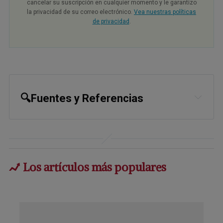
cancelar su suscripción en cualquier momento y le garantizo
la privacidad de su correo electrónico.
Vea nuestras políticas
de privacidad
.
🔍Fuentes y Referencias
1,
3,
11,
27
Substack, Outspoken, March 
7, 2024
2
Innophos, Safety Data Sheet
Los artículos más populares
4,
5
Clinical Reviews in Toxicology, 
2020;50(7)
6
Food and Chemical Toxicology, 2008; 