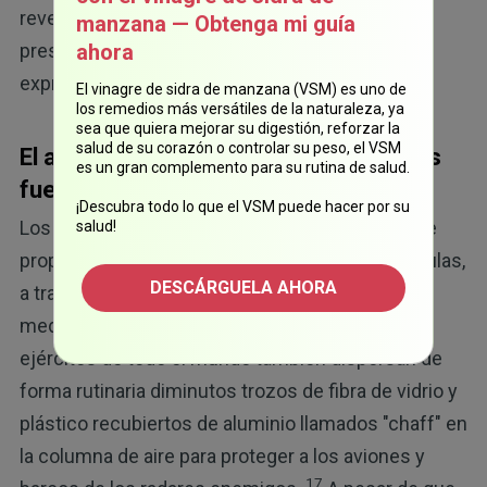
reveló que las muestras positivas al aluminio
manzana — Obtenga mi guía
presentaron una menor apoptosis y una mayor
ahora
expresión de la molécula antiapoptótica BCL-2.
El vinagre de sidra de manzana (VSM) es uno de
los remedios más versátiles de la naturaleza, ya
sea que quiera mejorar su digestión, reforzar la
salud de su corazón o controlar su peso, el VSM
El aluminio se bioacumula por múltiples
es un gran complemento para su rutina de salud.
fuentes
¡Descubra todo lo que el VSM puede hacer por su
Los científicos reconocen que el aluminio puede
salud!
propagarse por inhalación de aerosoles o partículas,
DESCÁRGUELA AHORA
a través del suministro de alimentos y agua, en
16
medicamentos, diálisis e infusiones.
Los
ejércitos de todo el mundo también dispersan de
forma rutinaria diminutos trozos de fibra de vidrio y
plástico recubiertos de aluminio llamados "chaff" en
la columna de aire para proteger a los aviones y
17