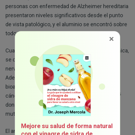
personas con enfermedad de Alzheimer hereditaria
presentaron niveles significativos desde el punto
de vista patológico, y el aluminio se encontró sobre
todo junto a las placas de beta amiloide.
×
Cuando el aluminio alcanza la circulación sistémica,
se distribuye a órganos diana como el sistema
14
nervioso, el esquelético y el hematopoyético.
Además, los investigadores han relacionado la
bioacumulación de aluminio con varios tipos de
15
cáncer, incluyendo el de mama y el colorrectal.
donde se ha relacionado con una alta tasa de
mutaciones.
Mejore su salud de forma natural
El análisis de las muestras de cáncer de colon
con el vinagre de sidra de