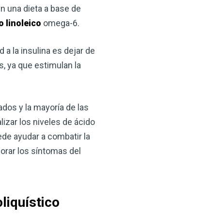
en una dieta a base de
o linoleico
omega-6.
 a la insulina es dejar de
, ya que estimulan la
os ​​y la mayoría de las
×
izar los niveles de ácido
ede ayudar a combatir la
ma natural con el
jorar los síntomas del
anzana — Obtenga
(VSM) es uno de los
oliquístico
aturaleza, ya sea que
rzar la salud de su