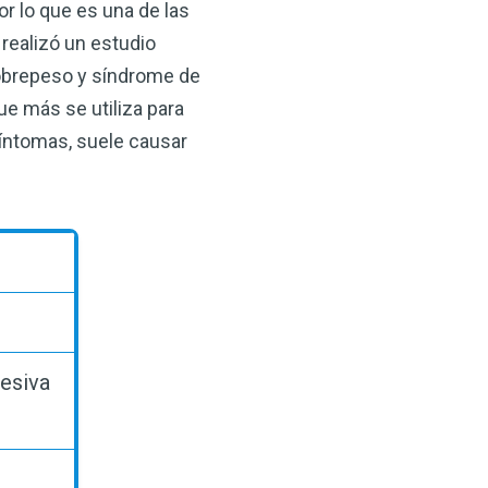
or lo que es una de las
 VSM es un gran
salud.
realizó un estudio
sobrepeso y síndrome de
ede hacer por su salud!
ue más se utiliza para
síntomas, suele causar
 AHORA
cesiva