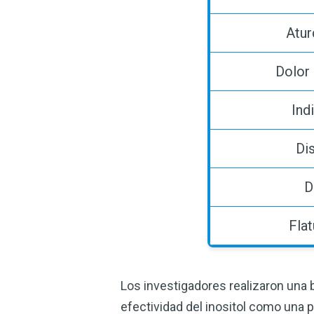
Atur
Dolor
Ind
Di
D
Flat
Los investigadores realizaron una b
efectividad del inositol como una po