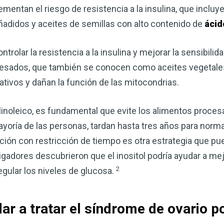
rementan el riesgo de resistencia a la insulina, que incluy
adidos y aceites de semillas con alto contenido de
ácid
rolar la resistencia a la insulina y mejorar la sensibilidad
esados, que también se conocen como aceites vegetales
ativos y dañan la función de las mitocondrias.
inoleico, es fundamental que evite los alimentos procesad
yoría de las personas, tardan hasta tres años para normal
tación con restricción de tiempo es otra estrategia que pu
Mejore su salud de for
stigadores descubrieron que el inositol podría ayudar a me
vinagre de sidra de m
2
egular los niveles de glucosa.
mi guía ahora
El vinagre de sidra de manzana 
dar a tratar el síndrome de ovario p
remedios más versátiles de la n
quiera mejorar su digestión, refo