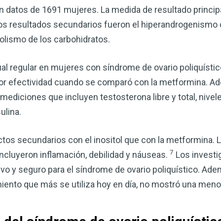
n datos de 1691 mujeres. La medida de resultado principa
os resultados secundarios fueron el hiperandrogenismo clí
olismo de los carbohidratos.
rual regular en mujeres con síndrome de ovario poliquíst
or efectividad cuando se comparó con la metformina. A
mediciones que incluyen testosterona libre y total, nivel
ulina.
os secundarios con el inositol que con la metformina. 
7
ncluyeron inflamación, debilidad y náuseas.
Los investi
ctivo y seguro para el síndrome de ovario poliquístico. 
miento que más se utiliza hoy en día, no mostró una menor