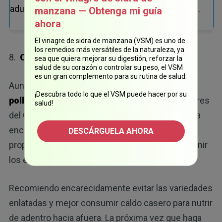
adultos pueden tomar una dosis de 1 cucharada.
manzana — Obtenga mi guía
ahora
El vinagre de sidra de manzana (VSM) es uno de
los remedios más versátiles de la naturaleza, ya
8.
Caldo de pollo
sea que quiera mejorar su digestión, reforzar la
salud de su corazón o controlar su peso, el VSM
es un gran complemento para su rutina de salud.
Aunque la base biológica del uso de
caldo de
¡Descubra todo lo que el VSM puede hacer por su
pollo
es desconocido, un equipo de investigadores
salud!
del Centro Médico de la Universidad de Nebraska
encontró evidencia de que el caldo de pollo tuvo
DESCÁRGUELA AHORA
propiedades antiinflamatorias que podrían prevenir
11
los efectos secundarios de un resfriado.
Recomiendo encarecidamente evitar las variedades
enlatadas y mejor consumir caldo casero para nutrir
de adentro hacia afuera. La próxima vez que haga