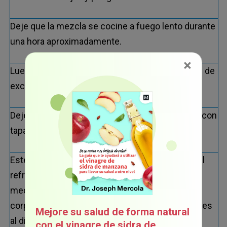
Deje que la mezcla se cocine a fuego lento durante
una hora aproximadamente.
×
Luego exprima el limón en la miel asegurándose de
excluir las semillas del limón.
Deje enfriar, luego vierta la mezcla en un frasco con
tapa y guarde en el refrigerador.
Este jarabe se mantendrá durante 2 meses en el
refrigerador. Para calmar la tos en su hijo, dele
media cucharadita por cada 25 libras de peso
corporal y 1 cucharadita por cada 50 libras 4 veces
Mejore su salud de forma natural
al día, o tan frecuente como sea necesario. Los
con el vinagre de sidra de