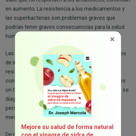
en aumento. La resistencia a los medicamentos y
las superbacterias son problemas graves que
podrían tener graves consecuencias para la salud
humana.
×
Las bacterias, hongos, parásitos y virus causantes
de infecciones continúan evolucionando y se
resisten a los medicamentos destinados a
contenerlos. La
resistencia a los antibióticos
es
un tema polémico, ya que en los Estados Unidos se
diagnostica a aproximadamente 2 millones de
personas con infecciones resistentes a los
11
medicamentos y 23 000 mueren cada año.
Mejore su salud de forma natural
De manera similar, en Europa, las infecciones
con el vinagre de sidra de