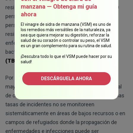
manzana — Obtenga mi guía
resistentes a los medicamentos matan a 25 000
ahora
12
personas cada año.
En total, al menos 700 000
personas mueren cada año a causa de la
El vinagre de sidra de manzana (VSM) es uno de
los remedios más versátiles de la naturaleza, ya
resistencia a los medicamentos asociada con
sea que quiera mejorar su digestión, reforzar la
salud de su corazón o controlar su peso, el VSM
enfermedades como el SIDA, las infecciones
es un gran complemento para su rutina de salud.
bacterianas, el VIH, la malaria y la
tuberculosis
¡Descubra todo lo que el VSM puede hacer por su
13
(TB)
.
salud!
Por desgracia, las cifras incluso podrían ser
DESCÁRGUELA AHORA
mayores, ya que carecemos de un sistema global
de obtención de datos. Además, es posible que las
tasas de incidentes no se monitoreen
sistemáticamente en áreas de bajos recursos o en
campos de refugiados donde la propagación de
enfermedades e infecciones puede ser