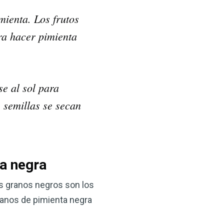
mienta. Los frutos
ra hacer pimienta
e al sol para
 semillas se secan
la negra
os granos negros son los
granos de pimienta negra