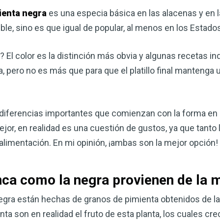
ienta negra
es una especia básica en las alacenas y en l
ble, sino es que igual de popular, al menos en los Estado
s? El color es la distinción más obvia y algunas recetas in
, pero no es más que para que el platillo final mantenga u
as diferencias importantes que comienzan con la forma e
jor, en realidad es una cuestión de gustos, ya que tanto
Mejore su salud de for
 alimentación. En mi opinión, ¡ambas son la mejor opción!
vinagre de sidra de m
mi guía ahora
nca como la negra provienen de la 
El vinagre de sidra de manzana 
negra están hechas de granos de pimienta obtenidos de l
remedios más versátiles de la n
ta son en realidad el fruto de esta planta, los cuales cr
quiera mejorar su digestión, refo