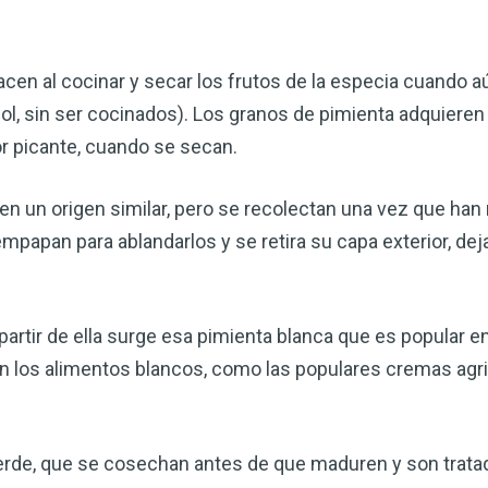
corazón o controlar su peso, el
complemento para su rutina de 
acen al cocinar y secar los frutos de la especia cuando 
¡Descubra todo lo que el VSM pu
ol, sin ser cocinados). Los granos de pimienta adquieren
or picante, cuando se secan.
DESCÁRGUELA
en un origen similar, pero se recolectan una vez que ha
papan para ablandarlos y se retira su capa exterior, deja
partir de ella surge esa pimienta blanca que es popular en
en los alimentos blancos, como las populares cremas agri
erde, que se cosechan antes de que maduren y son trat