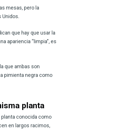
as mesas, pero la
s Unidos.
dican que hay que usar la
na apariencia “limpia”, es
n la que ambas son
×
 la pimienta negra como
ma natural con el
anzana — Obtenga
misma planta
(VSM) es uno de los
a planta conocida como
aturaleza, ya sea que
ecen en largos racimos,
rzar la salud de su