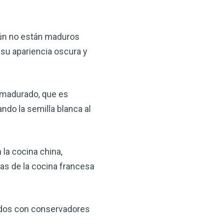
 VSM es un gran
salud.
aún no están maduros
ede hacer por su salud!
 su apariencia oscura y
 AHORA
n madurado, que es
ndo la semilla blanca al
 la cocina china,
as de la cocina francesa
ados con conservadores