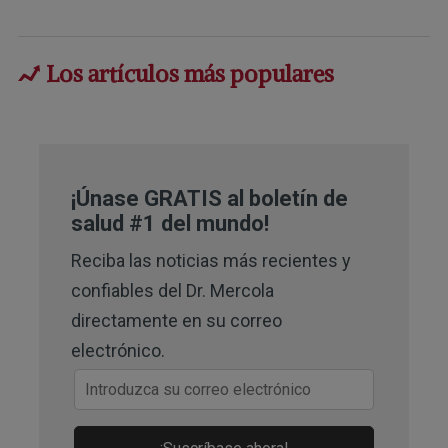
2
FAO, World agriculture: Towards 
2030/2050
Los artículos más populares
3,
4
Statista, February 2024
5
Nutrients. 2016 Mar 2;8(3):128
6,
7,
8
Nutrients. 2023 Jul 
¡Únase GRATIS al boletín de
salud #1 del mundo!
13;15(14):3129
Reciba las noticias más recientes y
9
Time, October 31, 2023
confiables del Dr. Mercola
10,
12
USDA Agricultural Research 
directamente en su correo
Service, The Question of Sugar
electrónico.
11
The American Journal of Clinical 
Nutrition Volume 86, Issue 5, 