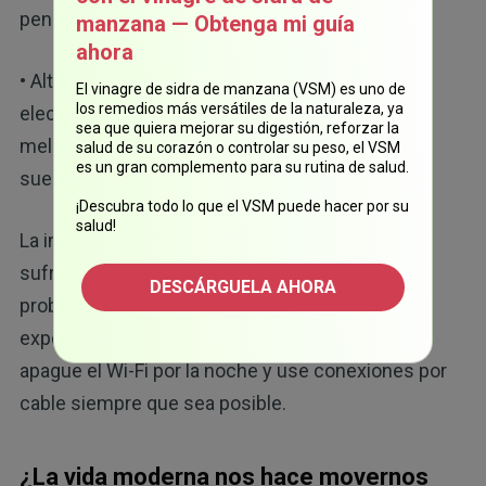
23
penetren y estimulen la neuroinflamación.
manzana — Obtenga mi guía
ahora
• Alteración del sueño: los campos
El vinagre de sidra de manzana (VSM) es uno de
los remedios más versátiles de la naturaleza, ya
electromagnéticos reducen la producción de
sea que quiera mejorar su digestión, reforzar la
melatonina, lo que provoca una mala calidad del
salud de su corazón o controlar su peso, el VSM
es un gran complemento para su rutina de salud.
24,25
sueño y desequilibrios del ritmo circadiano.
¡Descubra todo lo que el VSM puede hacer por su
salud!
La investigación aún está en sus inicios, pero si
sufre dolores de cabeza inexplicables, fatiga o
DESCÁRGUELA AHORA
problemas para dormir, considere reducir la
exposición a los campos electromagnéticos,
apague el Wi-Fi por la noche y use conexiones por
cable siempre que sea posible.
¿La vida moderna nos hace movernos