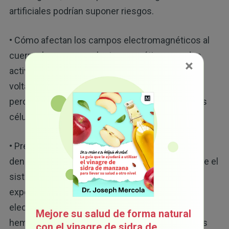
artificiales podrían suponer riesgos.
• Cómo afectan los campos electromagnéticos al
cuerpo: los campos electromagnéticos pueden
×
activar los canales de calcio dependientes del
voltaje (VGCC), lo que lleva a la formación de
peroxinitrito, un radical libre reactivo que daña las
21
células, las mitocondrias y el ADN.
• Preocupaciones neurológicas: las altas
densidades de VGCC en el cerebro significan que el
22
sistema nervioso es muy vulnerable.
La
exposición crónica a los campos
electromagnéticos podría debilitar la barrera
Mejore su salud de forma natural
hematoencefálica, lo que permite que las toxinas
con el vinagre de sidra de