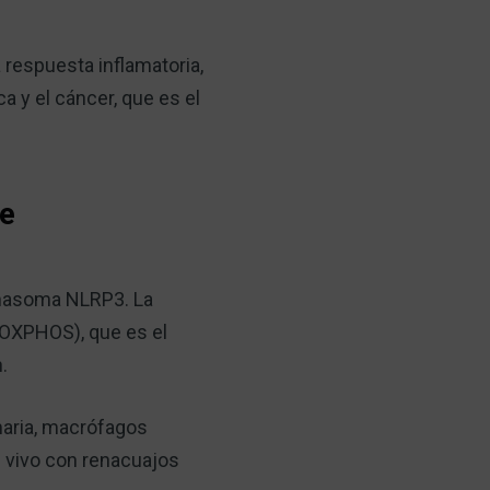
 respuesta inflamatoria,
a y el cáncer, que es el
ne
lamasoma NLRP3. La
 (OXPHOS), que es el
.
imaria, macrófagos
 vivo con renacuajos