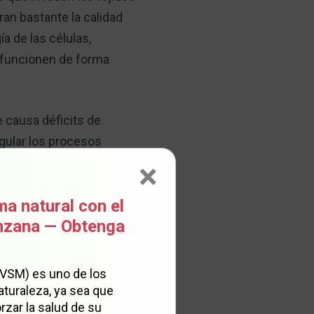
an bastante la calidad
a de las células,
s funcionen de forma
 causa déficits de
egular los procesos
×
activa el inflamasoma de
ma natural con el
a inflamatoria. Esto no
anzana — Obtenga
rollo del cáncer porque
(VSM) es uno de los
aturaleza, ya sea que
rzar la salud de su