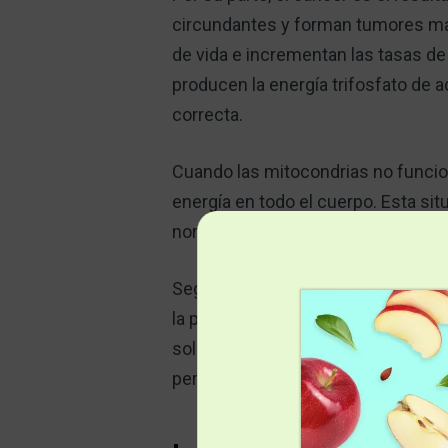
circundantes y forman tumores mali
de vida e incrementan las tasas de 
producen la energía trifosfato de 
correcta.
Cuando las mitocondrias no funcion
energía en todo el cuerpo. Esta si
normales, lo que puede crear un ent
Según una investigación que se pub
la proteína 3 del receptor similar
solo causa inflamación crónica, s
permite que las células cancerosa