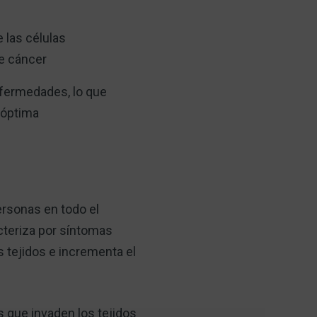
 las células
de cáncer
nfermedades, lo que
 óptima
ersonas en todo el
acteriza por síntomas
s tejidos e incrementa el
s que invaden los tejidos