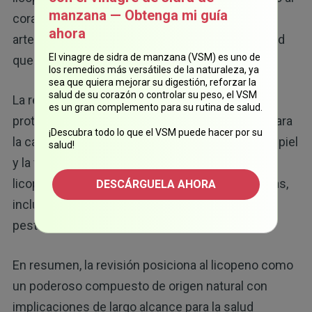
manzana — Obtenga mi guía
corazón inducido por toxinas y mitigar la
ahora
arteriosclerosis vascular, que es una enfermedad
El vinagre de sidra de manzana (VSM) es uno de
que implica el endurecimiento de las arterias.
los remedios más versátiles de la naturaleza, ya
sea que quiera mejorar su digestión, reforzar la
salud de su corazón o controlar su peso, el VSM
La revisión también detalla sus propiedades
es un gran complemento para su rutina de salud.
protectoras de los pulmones y sus beneficios para
¡Descubra todo lo que el VSM puede hacer por su
la calidad del esperma, la fertilidad, la salud de la piel
salud!
y la visión. Además, se ha demostrado que el
licopeno ayuda a proteger contra diversas toxinas,
DESCÁRGUELA AHORA
incluyendo toxinas bacterianas y químicas,
pesticidas, herbicidas y flúor.
En resumen, la revisión posiciona al licopeno como
un poderoso compuesto de origen natural con
implicaciones de largo alcance para la salud