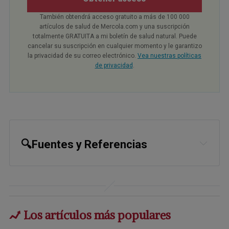
También obtendrá acceso gratuito a más de 100 000
artículos de salud de Mercola.com y una suscripción
totalmente GRATUITA a mi boletín de salud natural. Puede
cancelar su suscripción en cualquier momento y le garantizo
la privacidad de su correo electrónico.
Vea nuestras políticas
de privacidad
.
🔍Fuentes y Referencias
1
Food Science & Nutrition January 22, 
2025
2
Journal of Nutrition and Metabolism 
Los artículos más populares
June 8, 2024:6252426