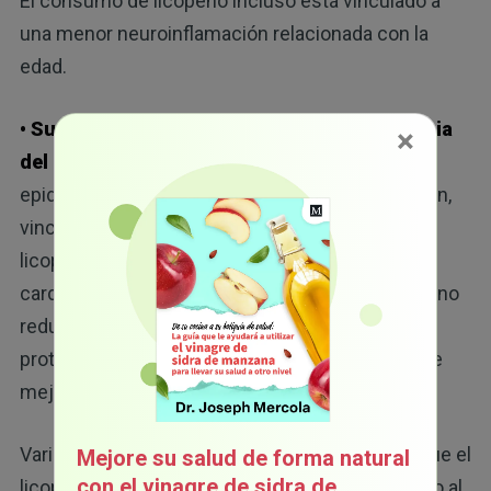
El consumo de licopeno incluso está vinculado a
una menor neuroinflamación relacionada con la
edad.
• Su salud cardiovascular también se beneficia
×
del consumo de licopeno:
los estudios
epidemiológicos, como se describe en la revisión,
vinculan de forma sistemática el consumo de
licopeno con un riesgo menor de enfermedades
cardiovasculares. Tomar suplementos de licopeno
reduce los marcadores de inflamación como la
proteína C reactiva y la interleucina-6, además de
mejorar la presión arterial y la salud vascular.
Varios estudios en modelos animales revelan que el
Mejore su salud de forma natural
con el vinagre de sidra de
licopeno puede brindar protección contra el daño al