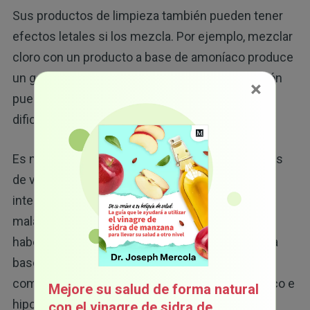
Sus productos de limpieza también pueden tener
efectos letales si los mezcla. Por ejemplo, mezclar
cloro con un producto a base de amoníaco produce
un gas tóxico llamado cloramina, cuya exposición
×
puede provocar dolor en el pecho, jadeos,
dificultades para respirar y neumonía.
Es normal encontrar amoníaco en los limpiadores
de vidrios y ventanas o en las pinturas para
interiores y exteriores, por lo que el cloro es una
mala opción para limpiar un espacio después de
haber pintado. Combinar cloro con un producto a
base de ácido produce gas cloro, el cual al ser
combinado con agua produce un ácido clorhídrico e
Mejore su salud de forma natural
hipocloroso.
con el vinagre de sidra de