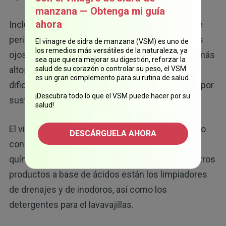
manzana — Obtenga mi guía
ahora
Incluso una mínima exposición durante un breve
periodo de tiempo provocará una irritación en los
El vinagre de sidra de manzana (VSM) es uno de
los remedios más versátiles de la naturaleza, ya
ojos, nariz y garganta. La exposición en niveles más
sea que quiera mejorar su digestión, reforzar la
altos provocará dolor en el pecho, vómitos,
salud de su corazón o controlar su peso, el VSM
es un gran complemento para su rutina de salud.
dificultad para respirar y una neumonía inducida por
¡Descubra todo lo que el VSM puede hacer por su
sustancias químicas.
salud!
El vinagre es un ácido débil, así que mezclar cloro
DESCÁRGUELA AHORA
con este líquido puede provocar quemaduras
químicas en los ojos y en los pulmones. Entre otros
productos a base de ácidos están los limpiadores
de drenajes y de inodoros, así como los
detergentes para el lavavajillas.