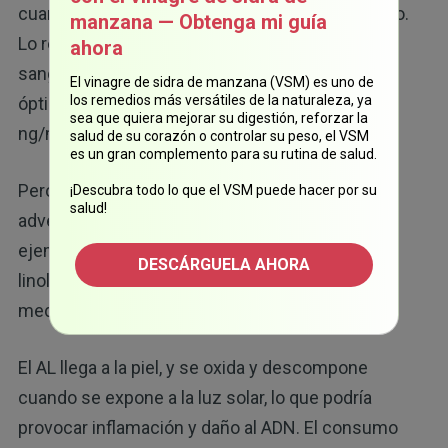
cuando los rayos UVB están en su punto máximo.
manzana — Obtenga mi guía
Lo recomendable es realizarse un análisis de
ahora
sangre para conocer sus niveles. Para una salud
El vinagre de sidra de manzana (VSM) es uno de
los remedios más versátiles de la naturaleza, ya
óptima, el rango ideal es de entre 60 ng/mL y 80
sea que quiera mejorar su digestión, reforzar la
ng/mL de vitamina D.
salud de su corazón o controlar su peso, el VSM
es un gran complemento para su rutina de salud.
Pero antes de salir a tomar el sol, hay algunas
¡Descubra todo lo que el VSM puede hacer por su
salud!
advertencias que debe tomar en cuenta. Por
ejemplo, si lleva una alimentación rica en ácido
DESCÁRGUELA AHORA
linoleico (AL), no es seguro tomar el sol del
mediodía.
El AL llega a la piel, y se oxida y descompone
cuando se expone a la luz solar, lo que podría
provocar inflamación y daño al ADN. El consumo