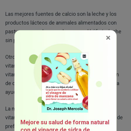
Las mejores fuentes de calcio son la leche y los
productos lácteos de animales alimentados con
pastura, como el yogur, el queso y el kéfir. La leche
×
sin pasteurizar es otra gran opción.
Otro factor esencial es mejorar sus niveles de
vitamina D. Los estudios han demostrado que la
vitamina D influye en gran medida en la absorción
de calcio, y aumentar los niveles de esta vitamina
17
ayuda a mejorar la densidad mineral ósea.
La mejor manera de aumentar los niveles de
vitamina D es exponerse de forma regular al sol, de
Mejore su salud de forma natural
preferencia durante el mediodía solar, que es
con el vinagre de sidra de