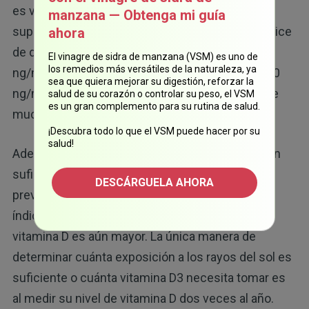
es viable, es posible que necesite tomar algún
manzana — Obtenga mi guía
suplemento de vitamina D. A nivel mundial, el índice
ahora
de deficiencia de vitamina D (nivel inferior a 20
El vinagre de sidra de manzana (VSM) es uno de
los remedios más versátiles de la naturaleza, ya
ng/ml) e insuficiencia (nivel de 20 a menos de 30
sea que quiera mejorar su digestión, reforzar la
17
ng/ml) es del 40 % al 100 %,
lo que significa que
salud de su corazón o controlar su peso, el VSM
es un gran complemento para su rutina de salud.
muchas personas tienen deficiencia.
¡Descubra todo lo que el VSM puede hacer por su
salud!
Además, se ha demostrado que 20 ng/mL no son
suficientes para mantener una buena salud y
DESCÁRGUELA AHORA
prevenir enfermedades, lo que significa que el
índice real de personas con niveles bajos de
vitamina D es aún mayor. La única manera de
determinar cuánta exposición a los rayos del sol es
suficiente o cuánta vitamina D3 necesita tomar es
al medir su nivel de vitamina D dos veces al año.