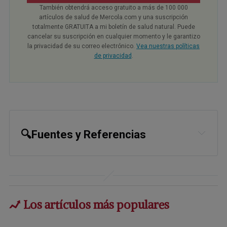
También obtendrá acceso gratuito a más de 100 000
artículos de salud de Mercola.com y una suscripción
totalmente GRATUITA a mi boletín de salud natural. Puede
cancelar su suscripción en cualquier momento y le garantizo
la privacidad de su correo electrónico.
Vea nuestras políticas
de privacidad
.
🔍Fuentes y Referencias
1,
2
Nutrients 2024, 16(7), 1089; doi: 
10.3390/nu16071089
3
Obstet Gynecol Sci. 2024 Mar; 67(2): 
Los artículos más populares
186–198