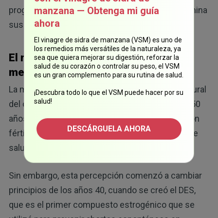
progesterona y el estrógeno, ya que esto determina
manzana — Obtenga mi guía
ahora
sus efectos.
El vinagre de sidra de manzana (VSM) es uno de
los remedios más versátiles de la naturaleza, ya
El nacimiento del estrógeno como
sea que quiera mejorar su digestión, reforzar la
salud de su corazón o controlar su peso, el VSM
medicamento
es un gran complemento para su rutina de salud.
La menopausia solía considerarse una parte natural
¡Descubra todo lo que el VSM puede hacer por su
salud!
del ciclo de vida de una mujer. Alrededor de los 50
años, las mujeres dejan de menstruar y ya no son
DESCÁRGUELA AHORA
fértiles. Esto nunca se consideró un problema de
salud que necesitara algún tipo de tratamiento.
Sin embargo, esta percepción comenzó a cambiar
principios de los años 40, cuando se creó el DES,
que es el primer compuesto estrogénico que se