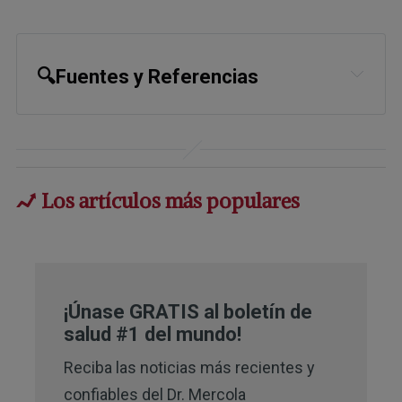
🔍Fuentes y Referencias
1
The Conversation February 2, 2024
2,
3
Balance One December 6, 2017
4
Los artículos más populares
Microbe Wiki Lactobacillus Reuteri
5
DNA Research June 2008; 15(3): 151-
161
6
Int. Rev. Neurobiol 2016; 131:91-126
¡Únase GRATIS al boletín de
salud #1 del mundo!
7
PLOS One January 16, 2013; 8(1): 
Reciba las noticias más recientes y
e53867
confiables del Dr. Mercola