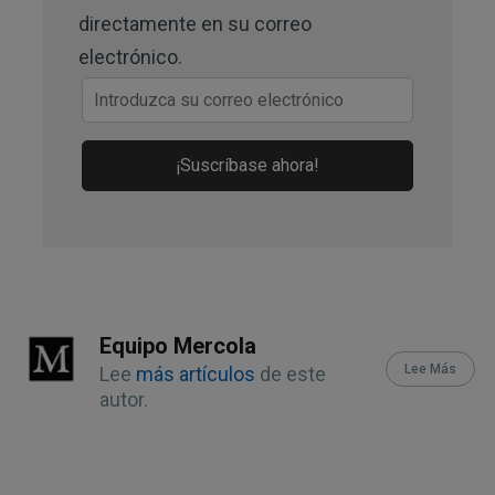
8
Frontiers in Microbiology 2018; 9: 757
directamente en su correo
electrónico.
9
Frontiers in Immunology April 6, 2022; 
13 DOI: 10.3389/fimmu.2022.840245, 
Competitive Resistance section
¡Suscríbase ahora!
10,
11
Atlas Biomed Lactobacillus 
(Archived)
Equipo Mercola
Lee Más
Lee
más artículos
de este
autor.