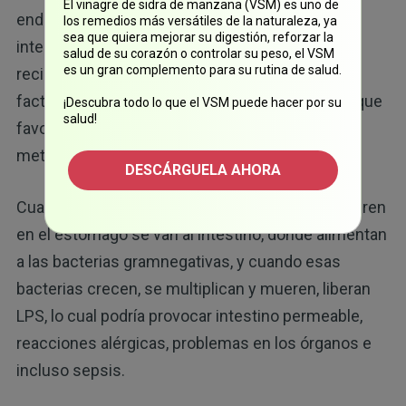
El vinagre de sidra de manzana (VSM) es uno de
endotoxinas (lipopolisacáridos (LPS)) en el
los remedios más versátiles de la naturaleza, ya
sea que quiera mejorar su digestión, reforzar la
intestino. Como se explica en varios artículos
salud de su corazón o controlar su peso, el VSM
es un gran complemento para su rutina de salud.
recientes, las
endotoxinas
son uno de varios
factores que alteran la función mitocondrial, ya que
¡Descubra todo lo que el VSM puede hacer por su
salud!
favorecen la glucólisis y, en última instancia, el
metabolismo del cáncer.
DESCÁRGUELA AHORA
Cuando los carbohidratos complejos no se digieren
en el estómago se van al intestino, donde alimentan
a las bacterias gramnegativas, y cuando esas
bacterias crecen, se multiplican y mueren, liberan
LPS, lo cual podría provocar intestino permeable,
reacciones alérgicas, problemas en los órganos e
incluso sepsis.