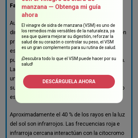
Falta de exposición al sol
manzana — Obtenga mi guía
ahora
Aunque las deficiencias de vitamina D son
El vinagre de sidra de manzana (VSM) es uno de
los remedios más versátiles de la naturaleza, ya
directamente atribuibles a la falta de exposición
sea que quiera mejorar su digestión, reforzar la
prudente al sol, la producción de vitamina D no
salud de su corazón o controlar su peso, el VSM
es un gran complemento para su rutina de salud.
es la única manera en que la exposición al sol
¡Descubra todo lo que el VSM puede hacer por su
puede influir en el riesgo de padecer demencia.
salud!
Las evidencias sugieren que la luz solar es
una
frecuencia electromagnética
(EMF, por
DESCÁRGUELA AHORA
sus siglas en inglés) beneficiosa que de hecho
es esencial y vital para su salud por sí misma.
Aproximadamente el 40 % de los rayos en la luz
del sol son infrarrojos. Las frecuencias roja e
infrarroja cercana interactúan con la citocromo