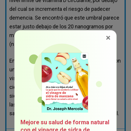
nivel límite de vitamina D circulante, por debajo
del cual se incrementa el riesgo de padecer
demencia. Se encontró que este umbral parece
estar justo debajo de los 20 nanogramos por
mililitro (ng/ml) o 50 nanomoles por litro
×
(nmol/L) para las personas en Europa.
En general, los niveles más altos se asocian con
una mejor salud cerebral. Con base en una
visión más amplia de los conocimientos
científicos disponibles, tener 20 ng/ml sigue
siendo un nivel demasiado bajo. La mayoría de
las investigaciones sugieren que el rango
saludable se encuentra entre los 40 y 60 ng/ml.
Mejore su salud de forma natural
con el vinagre de sidra de