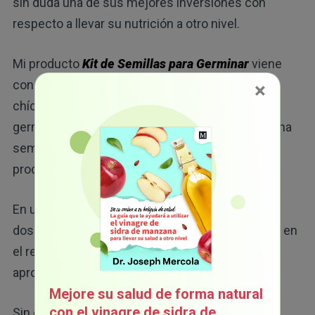
sin duda una de sus mejores inversiones con
respecto a llevar su nutrición a otro nivel.
Mi producto
Kit de Semillas para Germinar
viene
con semillas orgánicas de girasol, brócoli y
×
chícharo. Cuando las cultiva sobre el suelo, los
germinados están listos en aproximadamente una
semana. Una libra de semillas probablemente
producirá más de 10 libras de germinados.
En una bandeja de 10x10, puede cosechar hasta
dos libras de germinados de girasol y guardarlas en
el refrigerado durante una semana
aproximadamente.
Mejore su salud de forma natural
con el vinagre de sidra de
Sin embargo, siempre es mejor consumirlos