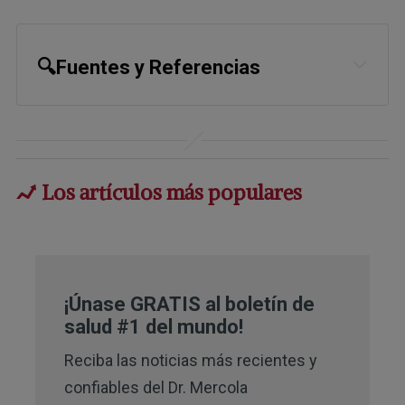
🔍Fuentes y Referencias
Science Daily December 14, 2016
Nutrition Facts May 2, 2013
Los artículos más populares
NYR Natural News September 27, 
2012
1
J Agric Food Chem. 2016, 64(48). pp 
9161-9171
¡Únase GRATIS al boletín de
2
salud #1 del mundo!
Science Daily December 14, 2016
Reciba las noticias más recientes y
3
J Agric Food Chem. 2012 August 
confiables del Dr. Mercola
8;60(31):7644-51