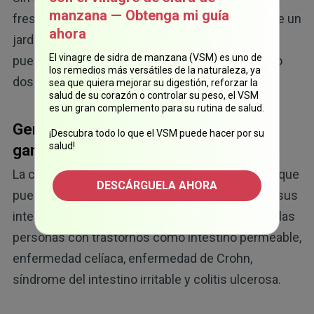
manzana — Obtenga mi guía
frescos. ¡Lo mejor de todo es que a diferencia de un
ahora
jardín tradicional, cuando cultiva microvegetales
El vinagre de sidra de manzana (VSM) es uno de
puede cosechar sus alimentos en una semana o
los remedios más versátiles de la naturaleza, ya
dos de iniciar el proceso!
sea que quiera mejorar su digestión, reforzar la
salud de su corazón o controlar su peso, el VSM
es un gran complemento para su rutina de salud.
Germinados de col roja: una gran
¡Descubra todo lo que el VSM puede hacer por su
salud!
ganancia nutricional por su inversión
La col roja es rica en el aminoácido L-glutamina, que
DESCÁRGUELA AHORA
puede ayudar a curar el tejido blando que cubre sus
intestinos. Esto es particularmente valioso para las
personas con trastornos como intestino permeable,
enfermedad celíaca, enfermedad de Crohn,
síndrome del intestino irritable y colitis ulcerosa.