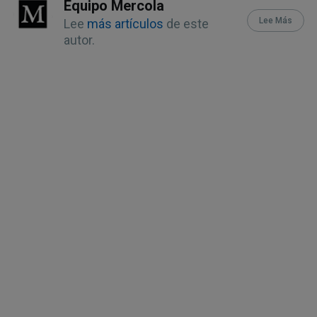
CDC, Implementation Update on 
Equipo Mercola
2023-2024 COVID-19 Vaccines, Page 
Lee Más
Lee
más artículos
de este
autor.
17
22
CDC, Implementation Update on 
2023-2024 COVID-19 Vaccines, Page 3
23
NBC News October 11, 2023