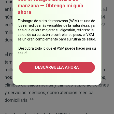
marketing de compañías farmacéuticas para
manzana — Obtenga mi guía
enfermedades tratadas con sus medicamentos. El
ahora
número de campañas de este tipo aumentó de 44
El vinagre de sidra de manzana (VSM) es uno de
en 1997 a 401 en 2016, y el gasto aumentó de 177
los remedios más versátiles de la naturaleza, ya
sea que quiera mejorar su digestión, reforzar la
millones de dólares a 430 millones de dólares
salud de su corazón o controlar su peso, el VSM
durante el mismo período.
es un gran complemento para su rutina de salud.
¡Descubra todo lo que el VSM puede hacer por su
salud!
El marketing del GDC para servicios de salud
también aumentó de $542 millones a $2,9 mil
DESCÁRGUELA AHORA
millones, y dicho gasto fue, sobre todo, notable en
hospitales, centros dentales, centros oncológicos,
clínicas de salud mental y clínicas sobre adicciones
y servicios médicos, como atención médica
14
domiciliaria.