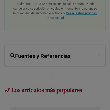
totalmente GRATUITA a mi boletín de salud natural. Puede
cancelar su suscripción en cualquier momento y le garantizo
la privacidad de su correo electrónico.
Vea nuestras políticas
de privacidad
.
🔍Fuentes y Referencias
1,
2,
3
The Sports Rush October 9, 2023
4,
5,
6
Fierce Pharma September 26, 
2023
Los artículos más populares
7
Front Behav Neurosci. 2023; 17: 
1151918