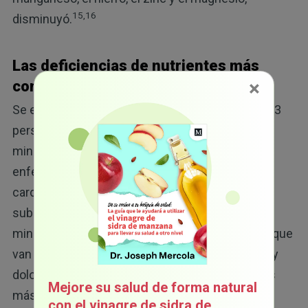
15,16
disminuyó.
Las deficiencias de nutrientes más
×
comunes
Se estima que en los Estados Unidos, 1 de cada 3
personas tiene deficiencia de al menos 10
minerales, lo que incrementa su riesgo de
enfermedades crónicas, como enfermedades
17
cardíacas y diabetes.
Incluso a un nivel
subclínico, tener deficiencia de vitaminas y
minerales puede causar una serie de síntomas, que
van desde fatiga e irritabilidad hasta taquicardia y
18
dolor.
Alunas de las deficiencias de nutrientes
Mejore su salud de forma natural
más comunes incluyen:
con el vinagre de sidra de