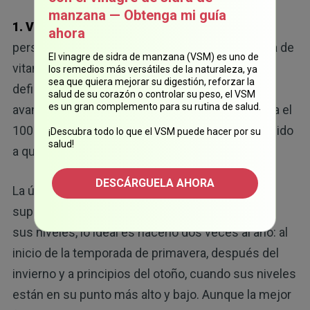
manzana — Obtenga mi guía
1. Vitamina D:
se estima que el 40 % de las
ahora
personas que viven en Europa tienen deficiencia de
El vinagre de sidra de manzana (VSM) es uno de
vitamina D, mientras que el 13 % tiene una
los remedios más versátiles de la naturaleza, ya
sea que quiera mejorar su digestión, reforzar la
19
deficiencia grave.
Entre las personas de edad
salud de su corazón o controlar su peso, el VSM
es un gran complemento para su rutina de salud.
avanzada que viven en los Estados Unidos, hasta el
100 % podría tener deficiencia, en gran parte debido
¡Descubra todo lo que el VSM puede hacer por su
salud!
20
a que pasan menos tiempo al aire libre.
DESCÁRGUELA AHORA
La única forma de saber si necesita tomar un
suplemento y determinar la dosis, es analizando
sus niveles, lo ideal es hacerlo dos veces al año: al
inicio de la temporada de primavera, después del
invierno y a principios del otoño, cuando sus niveles
están en su punto más alto y bajo. Aunque la mejor