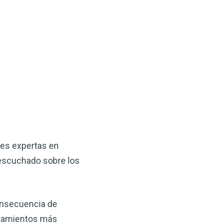
×
ma natural con el
ales expertas en
anzana — Obtenga
escuchado sobre los
(VSM) es uno de los
onsecuencia de
aturaleza, ya sea que
rzar la salud de su
atamientos más