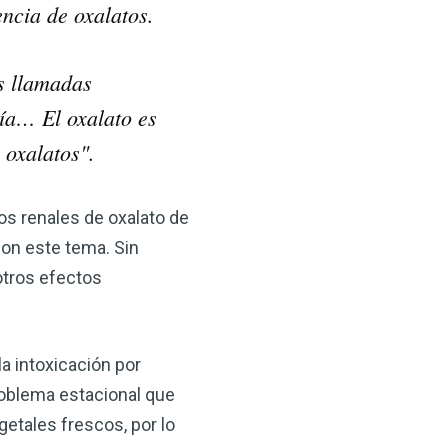
ncia de oxalatos.
s llamadas
gía… El oxalato es
 oxalatos".
os renales de oxalato de
con este tema. Sin
otros efectos
a intoxicación por
roblema estacional que
etales frescos, por lo