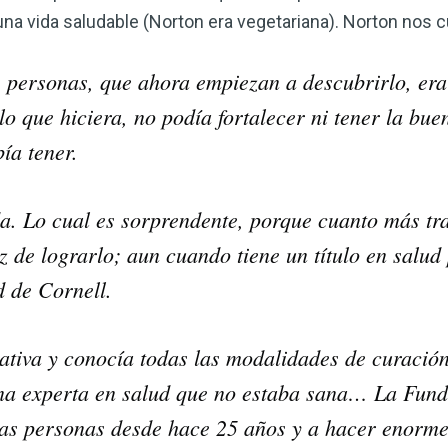
corazón o controlar su peso, el
una vida saludable (Norton era vegetariana). Norton nos c
complemento para su rutina de 
 personas, que ahora empiezan a descubrirlo, era 
¡Descubra todo lo que el VSM pu
lo que hiciera, no podía fortalecer ni tener la bue
ía tener.
DESCÁRGUELA
a.
Lo cual es sorprendente, porque cuanto más tra
 de lograrlo; aun cuando tiene un título en salud 
d de Cornell.
ativa y conocía todas las modalidades de curación
a experta en salud que no estaba sana… La Fund
as personas desde hace 25 años y a hacer enorme