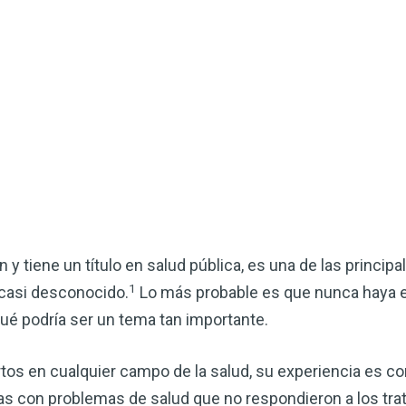
Mejore su salud de for
n y tiene un título en salud pública, es una de las princip
vinagre de sidra de m
1
 casi desconocido.
Lo más probable es que nunca haya 
mi guía ahora
ué podría ser un tema tan importante.
El vinagre de sidra de manzana 
os en cualquier campo de la salud, su experiencia es c
remedios más versátiles de la n
quiera mejorar su digestión, refo
as con problemas de salud que no respondieron a los tr