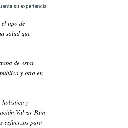
 VSM es un gran
uenta su experiencia:
salud.
el tipo de
ede hacer por su salud!
na salud que
 AHORA
taba de estar
pública y otro en
 holística y
ación Vulvar Pain
s esfuerzos para