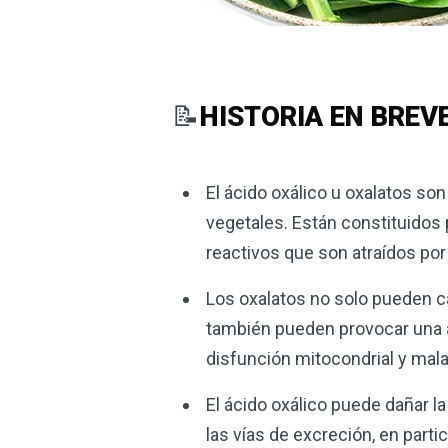
📝
HISTORIA EN BREV
El ácido oxálico u oxalatos s
vegetales. Están constituido
reactivos que son atraídos por
Los oxalatos no solo pueden ca
también pueden provocar una a
disfunción mitocondrial y mala
El ácido oxálico puede dañar la
las vías de excreción, en parti