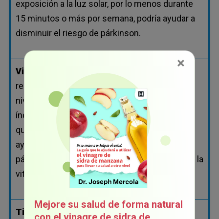
exposición a la luz solar, por lo menos durante
15 minutos o más por semana, podría ayudar a
disminuir el riesgo de párkinson.
×
Vitamina E:
mejora el funcionamiento de los
receptores dopaminérgicos, mientras que los
niveles altos podrían tener relación con un
índice menor de párkinson. Se ha demostrado
que una alimentación rica en vitamina E podría
ayudar a proteger y reducir el riesgo de
párkinson, incluso más que los carotenoides o la
vitamina C
Mejore su salud de forma natural
Tiamina (B1):
los niveles bajos de tiamina
con el vinagre de sidra de