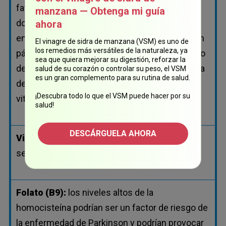
favorecen el deterioro de las neuronas
manzana — Obtenga mi guía
dopaminérgicas. La tiamina y el folato influyen
ahora
en el sistema olfativo, y muchos pacientes con
El vinagre de sidra de manzana (VSM) es uno de
los remedios más versátiles de la naturaleza, ya
párkinson desarrollan problemas con el sentido
sea que quiera mejorar su digestión, reforzar la
del gusto y olfato, lo que es un indicador de una
salud de su corazón o controlar su peso, el VSM
es un gran complemento para su rutina de salud.
deficiencia de alguna o ambas de estas
¡Descubra todo lo que el VSM puede hacer por su
vitaminas B.
salud!
DESCÁRGUELA AHORA
Vitamina B6:
los niveles bajos de B6 podrían
ser un factor de riesgo del párkinson.
Folato (B9):
los niveles altos de la
homocisteína podrían ser un factor de riesgo de
la enfermedad de Parkinson y podrían provocar